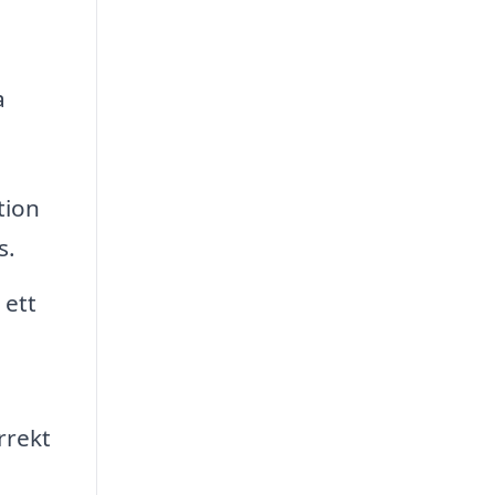
a
tion
s.
 ett
rrekt