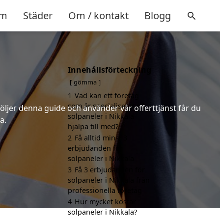
m
Städer
Om / kontakt
Blogg
Innehållsförteckning
gömma
1
Vad kan ett företag
som är specialiserat på
följer denna guide och använder vår offerttjänst får du
solpaneler i Nikkala
a.
hjälpa till med?
2
Få alltid minst 3
erbjudanden för
solpaneler i Nikkala
3
Få 3 erbjudanden för
solpaneler i Nikkala från
professionella företag
4
Hur mycket kostar
solpaneler i Nikkala?