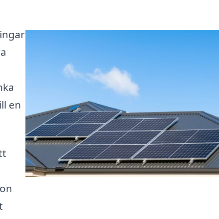
ningar
ra
nka
ll en
tt
ion
t