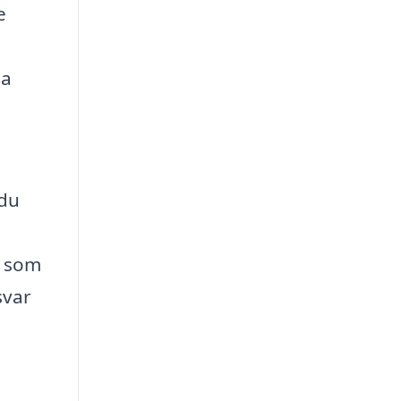
e
na
 du
e som
svar