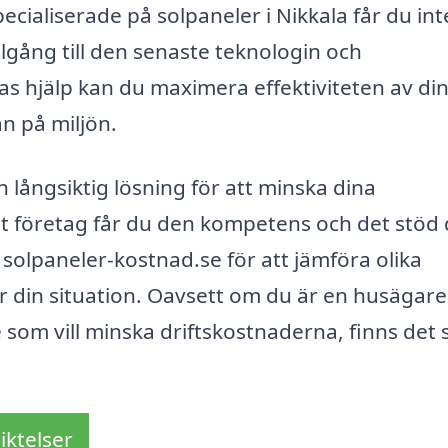
ialiserade på solpaneler i Nikkala får du int
llgång till den senaste teknologin och
s hjälp kan du maximera effektiviteten av di
n på miljön.
n långsiktig lösning för att minska dina
tt företag får du den kompetens och det stöd
olpaneler-kostnad.se för att jämföra olika
ör din situation. Oavsett om du är en husägar
e som vill minska driftskostnaderna, finns det 
iktelser