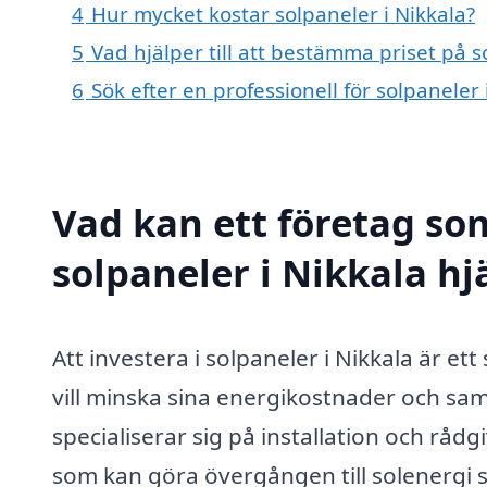
4
Hur mycket kostar solpaneler i Nikkala?
5
Vad hjälper till att bestämma priset på s
6
Sök efter en professionell för solpaneler
Vad kan ett företag som
solpaneler i Nikkala hj
Att investera i solpaneler i Nikkala är e
vill minska sina energikostnader och samt
specialiserar sig på installation och rå
som kan göra övergången till solenergi s