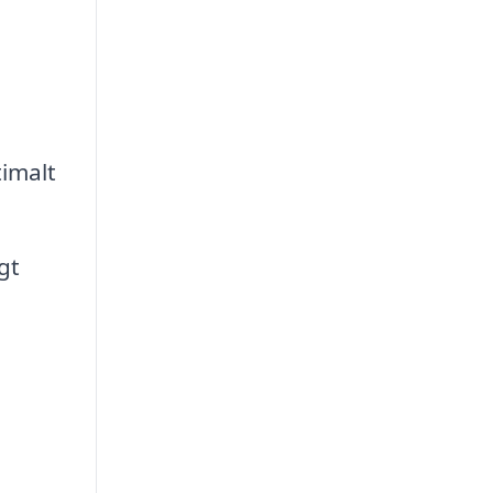
timalt
gt