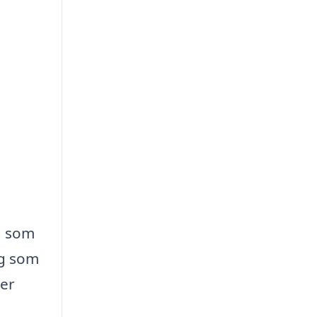
ag som
ag som
ter