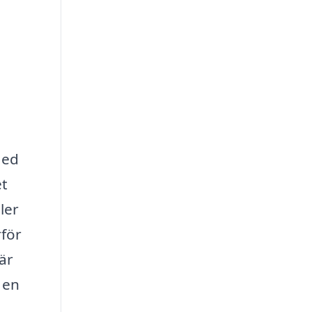
Med
et
ler
rför
är
 en