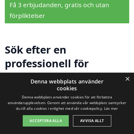
Få 3 erbjudanden, gratis och utan
förpliktelser
Sök efter en
professionell för
solpaneler i andra
×
Denna webbplats använder
städer nära Nordanå
cookies
Denna webbplats använder cookies för att förbättra
användarupplevelsen. Genom att använda vår webbplats samtycker
du till alla cookies i enlighet med vår cookiepolicy.
Läs mer
Att installera
solpaneler i Nordanå
är ett
ACCEPTERA ALLA
AVVISA ALLT
utmärkt sätt att utnyttja solens energi