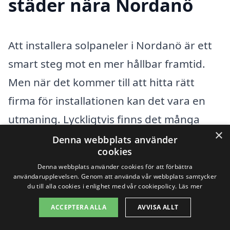
städer nära Nordanö
Att installera solpaneler i Nordanö är ett
smart steg mot en mer hållbar framtid.
Men när det kommer till att hitta rätt
firma för installationen kan det vara en
utmaning. Lyckligtvis finns det många
×
kompetenta företag som erbjuder sina
Denna webbplats använder
cookies
tjänster i närområdet. Genom att jämföra
Denna webbplats använder cookies för att förbättra
olika alternativ kan du enkelt få en
användarupplevelsen. Genom att använda vår webbplats samtycker
du till alla cookies i enlighet med vår cookiepolicy.
Läs mer
överblick och välja det bästa erbjudandet
ACCEPTERA ALLA
AVVISA ALLT
för dina behov.