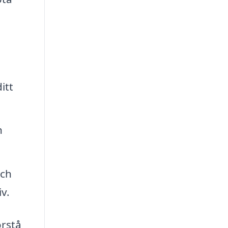
itt
h
och
v.
örstå