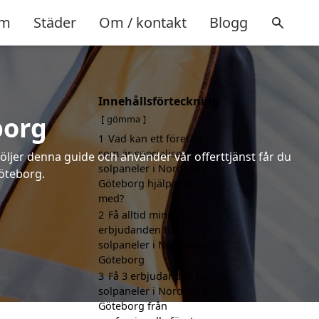
m
Städer
Om / kontakt
Blogg
Innehållsförteckning
borg
gömma
1
Vad kan ett företag
som är specialiserat på
följer denna guide och använder vår offerttjänst får du
solpaneler i Nordöstra
Göteborg.
Göteborg hjälpa till
med?
2
Få alltid minst 3
erbjudanden för
solpaneler i Nordöstra
Göteborg
3
Få 3 erbjudanden för
solpaneler i Nordöstra
Göteborg från