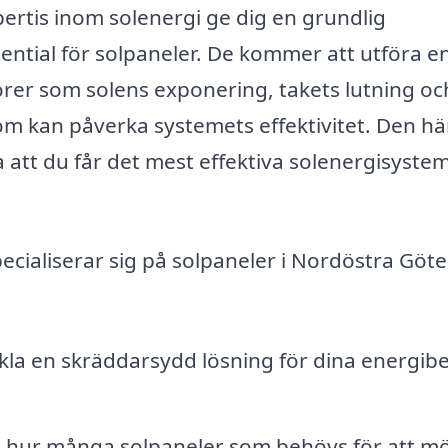
ertis inom solenergi ge dig en grundlig
ential för solpaneler. De kommer att utföra e
torer som solens exponering, takets lutning oc
m kan påverka systemets effektivitet. Den hä
a att du får det mest effektiva solenergisyste
ecialiserar sig på solpaneler i Nordöstra Göt
la en skräddarsydd lösning för dina energib
hur många solpaneler som behövs för att m