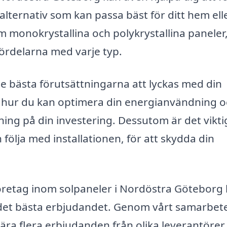
 alternativ som kan passa bäst för ditt hem ell
om monokrystallina och polykrystallina paneler
fördelarna med varje typ.
de bästa förutsättningarna att lyckas med din
m hur du kan optimera din energianvändning 
ing på din investering. Dessutom är det viktig
följa med installationen, för att skydda din
ka företag inom solpaneler i Nordöstra Göteborg
tta det bästa erbjudandet. Genom vårt samarbe
ra flera erbjudanden från olika leverantörer,