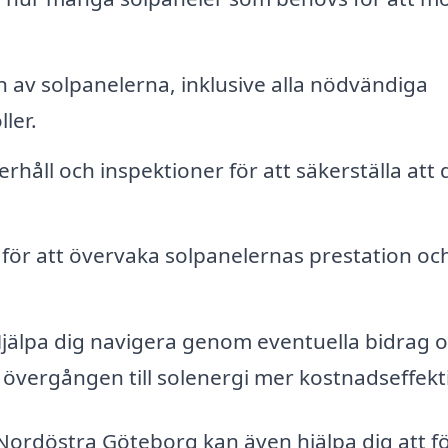
on av solpanelerna, inklusive alla nödvändiga
ler.
åll och inspektioner för att säkerställa att d
ör att övervaka solpanelernas prestation oc
jälpa dig navigera genom eventuella bidrag 
 övergången till solenergi mer kostnadseffekti
 Nordöstra Göteborg kan även hjälpa dig att f