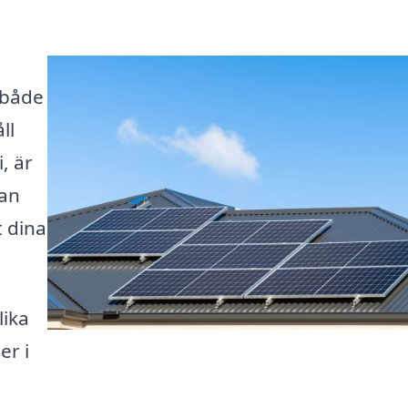
 både
ll
, är
kan
t dina
lika
er i