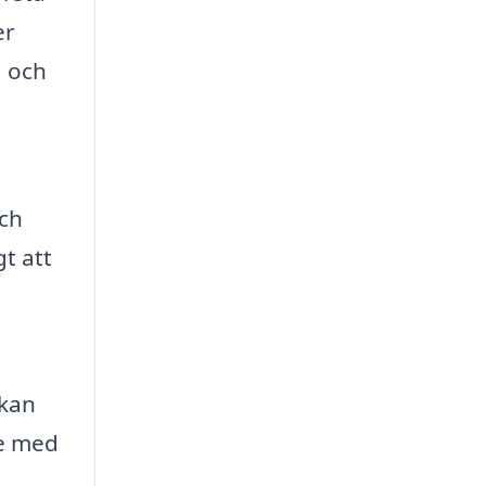
er
, och
och
t att
 kan
te med