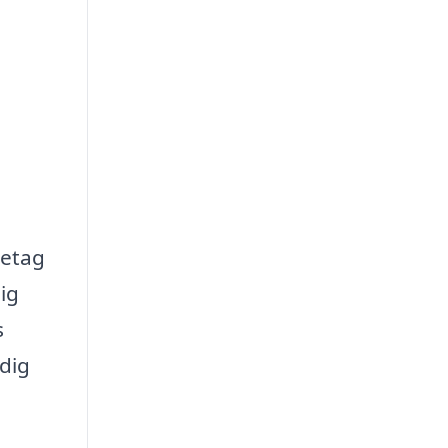
retag
ig
s
 dig