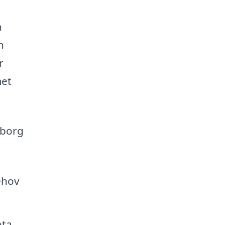
n
h
r
met
eborg
ehov
öta