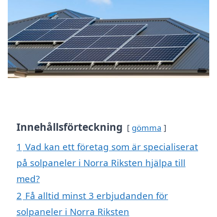
Innehållsförteckning
gömma
1
Vad kan ett företag som är specialiserat
på solpaneler i Norra Riksten hjälpa till
med?
2
Få alltid minst 3 erbjudanden för
solpaneler i Norra Riksten