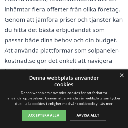
inhämtar flera offerter från olika företag.
Genom att jämföra priser och tjänster kan
du hitta det bästa erbjudandet som
passar både dina behov och din budget.
Att använda plattformar som solpaneler-
kostnad.se gör det enkelt att navigera
bland alternativen och välja rätt
×
Denna webbplats använder
installation för ditt hem. Med rätt
cookies
information och hjälp kan du ta steget
Denna webbplats använder cookies för att förbättra
användarupplevelsen. Genom att använda vår webbplats samtycker
mot en mer hållbar och ekonomisk
du till alla cookies i enlighet med vår cookiepolicy.
Läs mer
energilösning.
ACCEPTERA ALLA
AVVISA ALLT