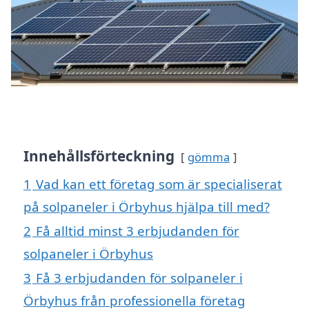
Innehållsförteckning
gömma
1
Vad kan ett företag som är specialiserat
på solpaneler i Örbyhus hjälpa till med?
2
Få alltid minst 3 erbjudanden för
solpaneler i Örbyhus
3
Få 3 erbjudanden för solpaneler i
Örbyhus från professionella företag