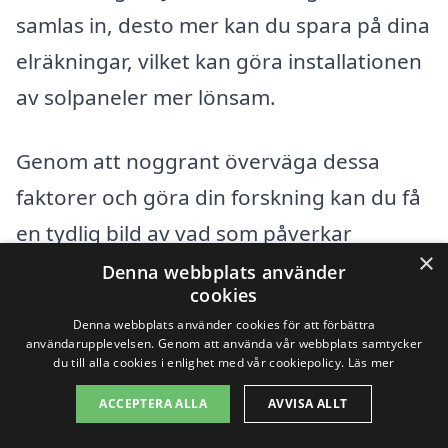
samlas in, desto mer kan du spara på dina
elräkningar, vilket kan göra installationen
av solpaneler mer lönsam.
Genom att noggrant överväga dessa
faktorer och göra din forskning kan du få
en tydlig bild av vad som påverkar
×
priserna på solpaneler i Örbyhus. Kom
Denna webbplats använder
cookies
ihåg att det alltid är en bra idé att jämföra
Denna webbplats använder cookies för att förbättra
flera olika installatörer och be om offerter
användarupplevelsen. Genom att använda vår webbplats samtycker
du till alla cookies i enlighet med vår cookiepolicy.
Läs mer
för att se till att du får det bästa möjliga
ACCEPTERA ALLA
AVVISA ALLT
priset och servicen för ditt solenergi