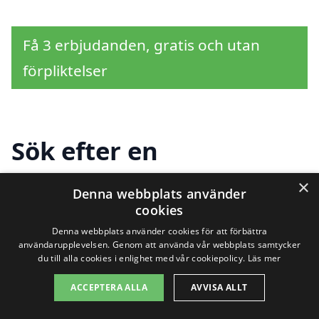
Få 3 erbjudanden, gratis och utan
förpliktelser
Sök efter en
professionell för
×
Denna webbplats använder
solpaneler i andra
cookies
Denna webbplats använder cookies för att förbättra
städer nära Örebro
användarupplevelsen. Genom att använda vår webbplats samtycker
du till alla cookies i enlighet med vår cookiepolicy.
Läs mer
ACCEPTERA ALLA
AVVISA ALLT
Att installera solpaneler i Örebro är ett