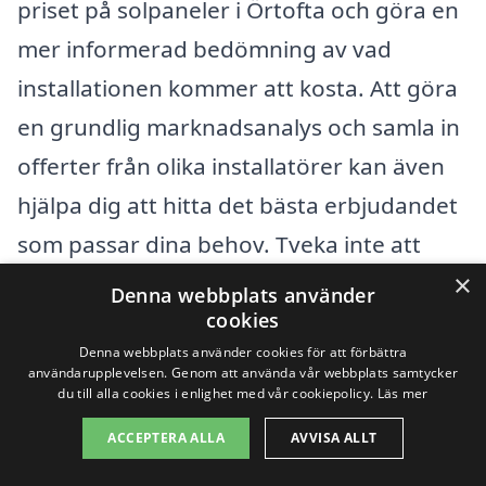
priset på solpaneler i Örtofta och göra en
mer informerad bedömning av vad
installationen kommer att kosta. Att göra
en grundlig marknadsanalys och samla in
offerter från olika installatörer kan även
hjälpa dig att hitta det bästa erbjudandet
som passar dina behov. Tveka inte att
×
använda vår plattform, solpaneler-
Denna webbplats använder
cookies
kostnad.se, för att enkelt få kontakt med
Denna webbplats använder cookies för att förbättra
professionella inom ditt område och få
användarupplevelsen. Genom att använda vår webbplats samtycker
du till alla cookies i enlighet med vår cookiepolicy.
Läs mer
flera offerter för solenergi. Det är ett steg
mot en mer hållbar framtid!
ACCEPTERA ALLA
AVVISA ALLT