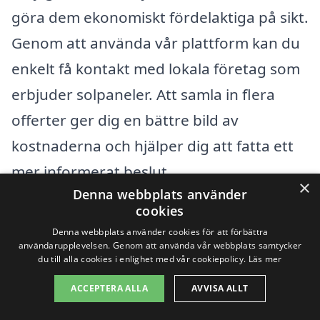
göra dem ekonomiskt fördelaktiga på sikt.
Genom att använda vår plattform kan du
enkelt få kontakt med lokala företag som
erbjuder solpaneler. Att samla in flera
offerter ger dig en bättre bild av
kostnaderna och hjälper dig att fatta ett
mer informerat beslut.
×
Denna webbplats använder
cookies
Få 3 erbjudanden, gratis och utan
Denna webbplats använder cookies för att förbättra
förpliktelser
användarupplevelsen. Genom att använda vår webbplats samtycker
du till alla cookies i enlighet med vår cookiepolicy.
Läs mer
ACCEPTERA ALLA
AVVISA ALLT