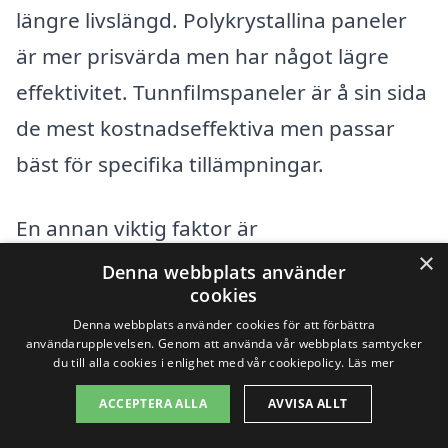
längre livslängd. Polykrystallina paneler
är mer prisvärda men har något lägre
effektivitet. Tunnfilmspaneler är å sin sida
de mest kostnadseffektiva men passar
bäst för specifika tillämpningar.
En annan viktig faktor är
×
installationskostnaden. Detta inkluderar
Denna webbplats använder
cookies
arbetskraft och hur enkelt det är att
Denna webbplats använder cookies för att förbättra
installera panelerna på taket eller i
användarupplevelsen. Genom att använda vår webbplats samtycker
du till alla cookies i enlighet med vår cookiepolicy.
Läs mer
trädgården. Om taket har en komplicerad
struktur eller om det finns begränsat
ACCEPTERA ALLA
AVVISA ALLT
utrymme kan installationskostnaderna