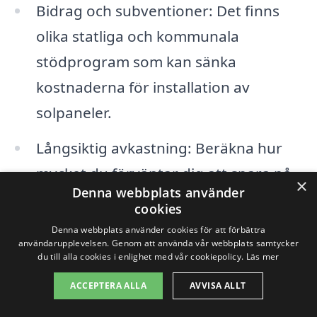
Bidrag och subventioner: Det finns
olika statliga och kommunala
stödprogram som kan sänka
kostnaderna för installation av
solpaneler.
Långsiktig avkastning: Beräkna hur
mycket du förväntar dig att spara på
×
Denna webbplats använder
elräkningen för att avgöra om
cookies
investeringen är lönsam.
Denna webbplats använder cookies för att förbättra
användarupplevelsen. Genom att använda vår webbplats samtycker
du till alla cookies i enlighet med vår cookiepolicy.
Läs mer
Det är också värt att notera att
ACCEPTERA ALLA
AVVISA ALLT
leverantörens rykte och erfarenhet kan