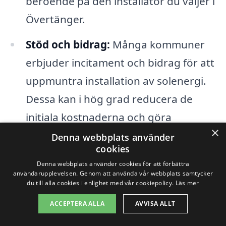
beroende på den installatör du väljer i
Övertänger.
Stöd och bidrag:
Många kommuner
erbjuder incitament och bidrag för att
uppmuntra installation av solenergi.
Dessa kan i hög grad reducera de
initiala kostnaderna och göra
×
installationen mer ekonomiskt
Denna webbplats använder
cookies
överkomlig.
Denna webbplats använder cookies för att förbättra
användarupplevelsen. Genom att använda vår webbplats samtycker
Genom att ha en klar förståelse av dessa
du till alla cookies i enlighet med vår cookiepolicy.
Läs mer
faktorer kan du bättre navigera bland de
ACCEPTERA ALLA
AVVISA ALLT
olika erbjudanden som finns på