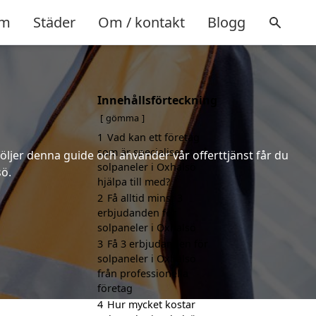
m
Städer
Om / kontakt
Blogg
Innehållsförteckning
gömma
1
Vad kan ett företag
som är specialiserat på
följer denna guide och använder vår offerttjänst får du
solpaneler i Oxhalsö
sö.
hjälpa till med?
2
Få alltid minst 3
erbjudanden för
solpaneler i Oxhalsö
3
Få 3 erbjudanden för
solpaneler i Oxhalsö
från professionella
företag
4
Hur mycket kostar