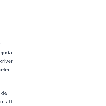
r
rbjuda
kriver
neler
t de
om att