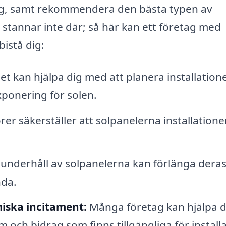
ng, samt rekommendera den bästa typen av
t stannar inte där; så här kan ett företag med
bistå dig:
t kan hjälpa dig med att planera installation
xponering för solen.
örer säkerställer att solpanelerna installation
nderhåll av solpanelerna kan förlänga dera
nda.
iska incitament:
Många företag kan hjälpa d
och bidrag som finns tillgängliga för install