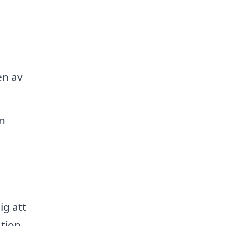
en av
en
s
ig att
ation