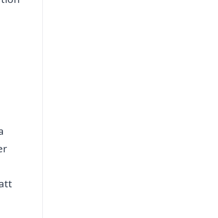
a
er
att