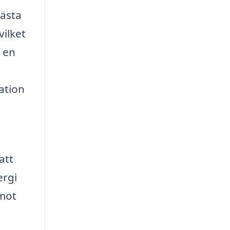
bästa
vilket
r en
mation
att
ergi
 mot