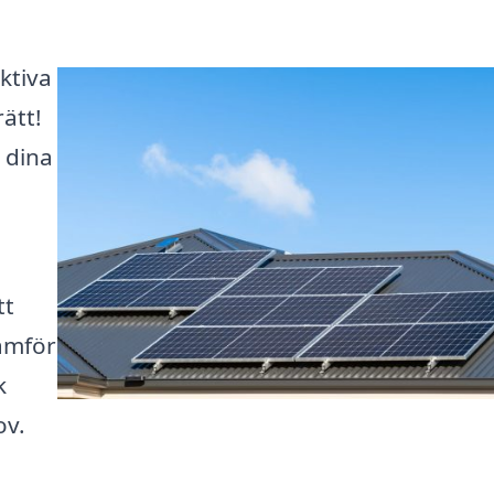
ktiva
ätt!
 dina
tt
Jämför
k
ov.