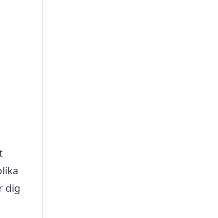
t
lika
r dig