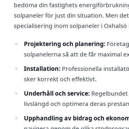
bedöma din fastighets energiförbrukni
solpaneler för just din situation. Men de
specialisering inom solpaneler i Oxhalsö 
Projektering och planering:
Företage
solpanelerna så att de får maximal e
Installation:
Professionella installat
sker korrekt och effektivt.
Underhåll och service:
Regelbundet u
livslängd och optimera deras presta
Upphandling av bidrag och ekonom
navigera genom de olika stödprogram 