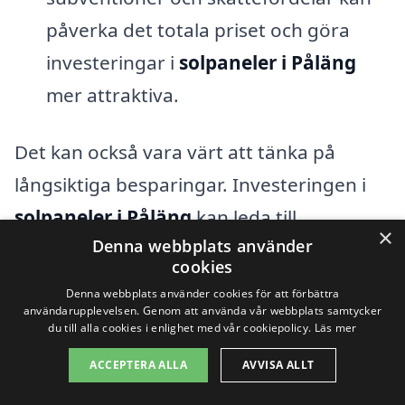
påverka det totala priset och göra
investeringar i
solpaneler i Påläng
mer attraktiva.
Det kan också vara värt att tänka på
långsiktiga besparingar. Investeringen i
solpaneler i Påläng
kan leda till
×
Denna webbplats använder
betydande kostnadsbesparingar på
cookies
elräkningen över tid. Genom att jämföra
Denna webbplats använder cookies för att förbättra
olika anbud och alternativ från
användarupplevelsen. Genom att använda vår webbplats samtycker
du till alla cookies i enlighet med vår cookiepolicy.
Läs mer
installationsexperter kan du hitta det
ACCEPTERA ALLA
AVVISA ALLT
bästa erbjudandet för dina behov.