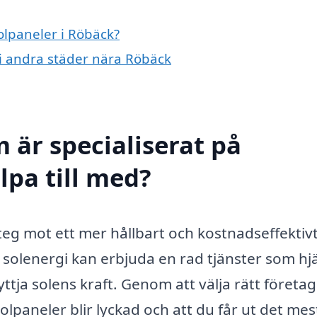
solpaneler i Röbäck?
r i andra städer nära Röbäck
 är specialiserat på
lpa till med?
 steg mot ett mer hållbart och kostnadseffektiv
 solenergi kan erbjuda en rad tjänster som hj
ttja solens kraft. Genom att välja rätt företa
solpaneler blir lyckad och att du får ut det mes