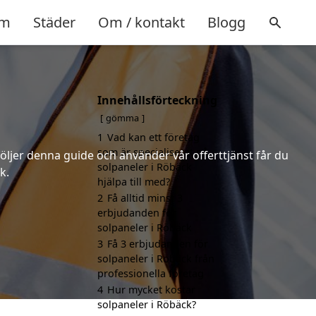
m
Städer
Om / kontakt
Blogg
Innehållsförteckning
gömma
1
Vad kan ett företag
som är specialiserat på
följer denna guide och använder vår offerttjänst får du
solpaneler i Röbäck
k.
hjälpa till med?
2
Få alltid minst 3
erbjudanden för
solpaneler i Röbäck
3
Få 3 erbjudanden för
solpaneler i Röbäck från
professionella företag
4
Hur mycket kostar
solpaneler i Röbäck?