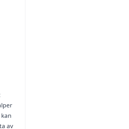
t
älper
g kan
ta av