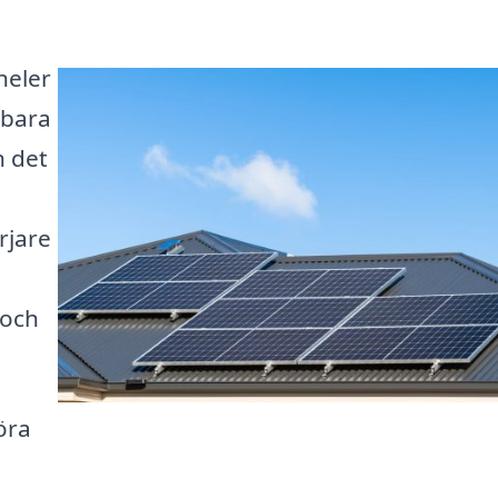
neler
 bara
n det
rjare
 och
öra