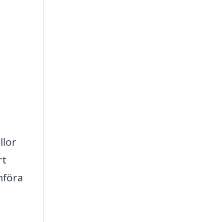
llor
rt
mföra