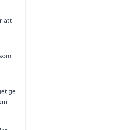
r att
 som
get ge
nom