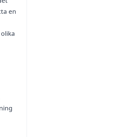
det
tta en
olika
t
sning