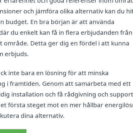
 har erfarenhet och goda referenser inom områ
nsioner och jämföra olika alternativ kan du hi
n budget. En bra början är att använda
är du enkelt kan få in flera erbjudanden från 
t område. Detta ger dig en fördel i att kunna
m erbjuds.
k inte bara en lösning för att minska
ng i framtiden. Genom att samarbeta med ett
idig installation och få rådgivning och suppor
det första steget mot en mer hållbar energilö
skutera dina alternativ.