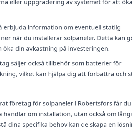
rna eller uppgradering av systemet för att ök
 erbjuda information om eventuell statlig
åner när du installerar solpaneler. Detta kan g
 öka din avkastning på investeringen.
g säljer också tillbehör som batterier för
ning, vilket kan hjälpa dig att förbättra och s
t företag för solpaneler i Robertsfors får du
ra handlar om installation, utan också om långs
tå dina specifika behov kan de skapa en lösn