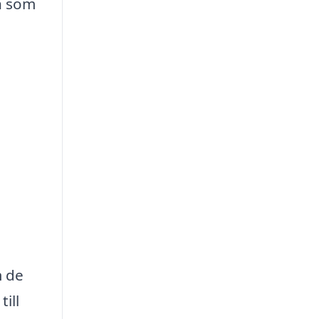
ch som
m de
ill