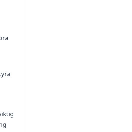
a
öra
tyra
iktig
ing