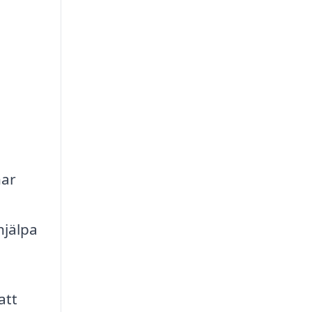
har
hjälpa
att