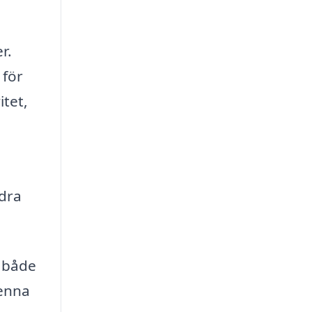
r.
 för
itet,
dra
i både
denna