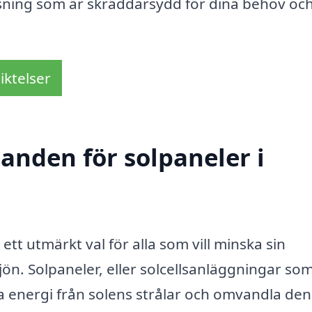
lösning som är skräddarsydd för dina behov o
iktelser
danden för solpaneler i
 ett utmärkt val för alla som vill minska sin
jön. Solpaneler, eller solcellsanläggningar so
a energi från solens strålar och omvandla den t