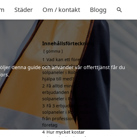
m
Städer
Om / kontakt
Blogg
Innehållsförteckning
gömma
1
Vad kan ett företag
som är specialiserat på
följer denna guide och använder vår offerttjänst får du
solpaneler i Robertsfors
fors.
hjälpa till med?
2
Få alltid minst 3
erbjudanden för
solpaneler i Robertsfors
3
Få 3 erbjudanden för
solpaneler i Robertsfors
från professionella
företag
4
Hur mycket kostar