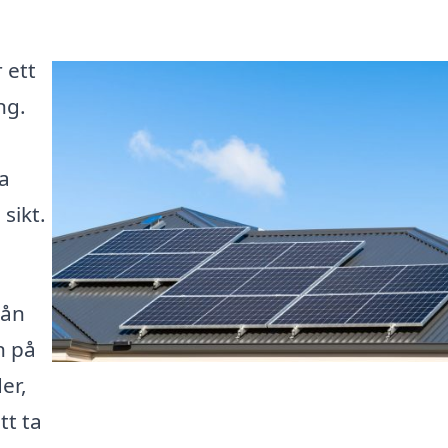
 ett
ng.
a
sikt.
rån
n på
er,
tt ta