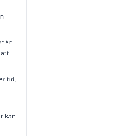
en
r är
 att
r tid,
r kan