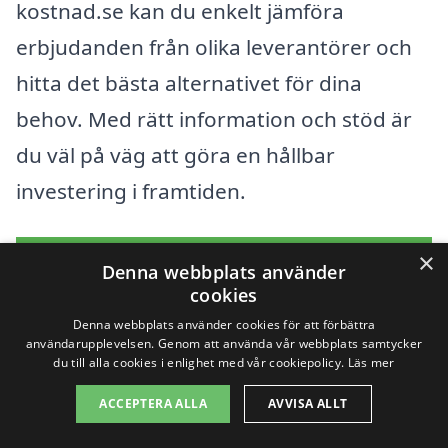
kostnad.se kan du enkelt jämföra
erbjudanden från olika leverantörer och
hitta det bästa alternativet för dina
behov. Med rätt information och stöd är
du väl på väg att göra en hållbar
investering i framtiden.
×
Få 3 erbjudanden, gratis och utan
Denna webbplats använder
cookies
förpliktelser
Denna webbplats använder cookies för att förbättra
användarupplevelsen. Genom att använda vår webbplats samtycker
du till alla cookies i enlighet med vår cookiepolicy.
Läs mer
Sök efter en
ACCEPTERA ALLA
AVVISA ALLT