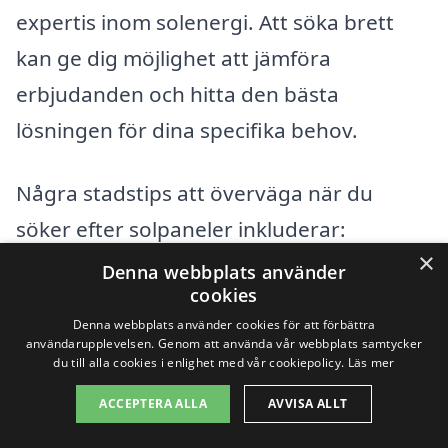
expertis inom solenergi. Att söka brett
kan ge dig möjlighet att jämföra
erbjudanden och hitta den bästa
lösningen för dina specifika behov.
Några stadstips att överväga när du
söker efter solpaneler inkluderar:
×
Denna webbplats använder
Varberg
cookies
Denna webbplats använder cookies för att förbättra
Apelviken
användarupplevelsen. Genom att använda vår webbplats samtycker
du till alla cookies i enlighet med vår cookiepolicy.
Läs mer
Väröbacka
ACCEPTERA ALLA
AVVISA ALLT
Träslövsläge