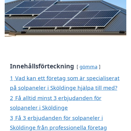
Innehållsförteckning
gömma
1
Vad kan ett företag som är specialiserat
på solpaneler i Sköldinge hjälpa till med?
2
Få alltid minst 3 erbjudanden för
solpaneler i Sköldinge
3
Få 3 erbjudanden för solpaneler i
Sköldinge från professionella företag