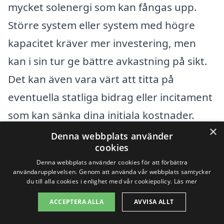
mycket solenergi som kan fångas upp.
Större system eller system med högre
kapacitet kräver mer investering, men
kan i sin tur ge bättre avkastning på sikt.
Det kan även vara värt att titta på
eventuella statliga bidrag eller incitament
som kan sänka dina initiala kostnader.
×
Genom att göra en noggrann analys av
Denna webbplats använder
cookies
dessa faktorer kan du maximera din
Denna webbplats använder cookies för att förbättra
investering i solpaneler i Sköldinge och
användarupplevelsen. Genom att använda vår webbplats samtycker
du till alla cookies i enlighet med vår cookiepolicy.
Läs mer
dra nytta av fördelarna med förnybar
ACCEPTERA ALLA
AVVISA ALLT
energi.