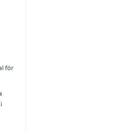
l för
a
i