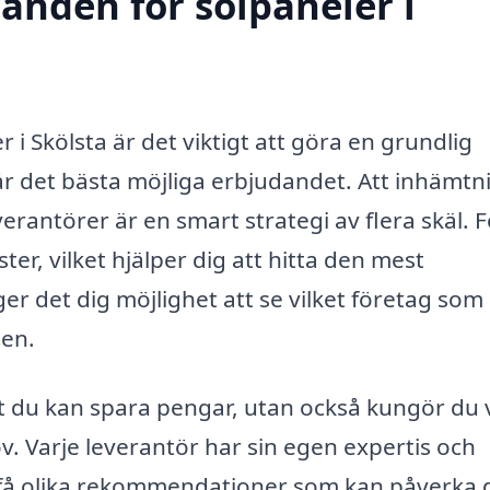
danden för solpaneler i
 i Skölsta är det viktigt att göra en grundlig
får det bästa möjliga erbjudandet. Att inhämtn
verantörer är en smart strategi av flera skäl. F
ter, vilket hjälper dig att hitta den mest
r det dig möjlighet att se vilket företag som
ten.
t du kan spara pengar, utan också kungör du 
. Varje leverantör har sin egen expertis och
n få olika rekommendationer som kan påverka 