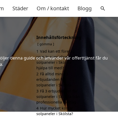
m
Städer
Om / kontakt
Blogg
Innehållsförteckning
gömma
1
Vad kan ett företag
som är specialiserat på
följer denna guide och använder vår offerttjänst får du
solpaneler i Skölsta
a.
hjälpa till med?
2
Få alltid minst 3
erbjudanden för
solpaneler i Skölsta
3
Få 3 erbjudanden för
solpaneler i Skölsta från
professionella företag
4
Hur mycket kostar
solpaneler i Skölsta?