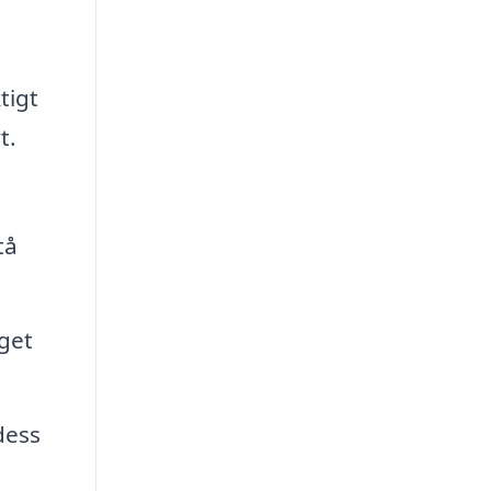
tigt
t.
tå
get
dess