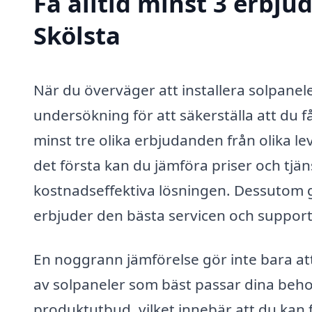
Få alltid minst 3 erbju
Skölsta
När du överväger att installera solpaneler
undersökning för att säkerställa att du 
minst tre olika erbjudanden från olika le
det första kan du jämföra priser och tjäns
kostnadseffektiva lösningen. Dessutom ge
erbjuder den bästa servicen och suppor
En noggrann jämförelse gör inte bara at
av solpaneler som bäst passar dina behov
produktutbud, vilket innebär att du ka