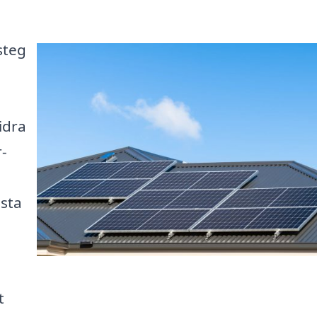
 steg
idra
r-
ästa
t