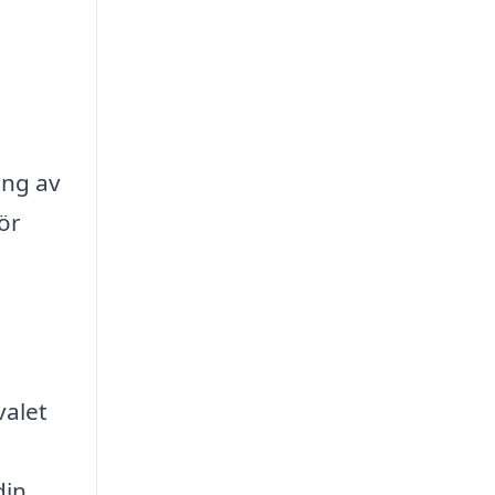
ing av
ör
valet
din