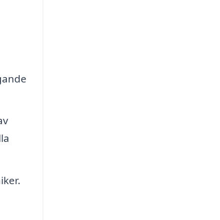
ggande
av
la
iker.