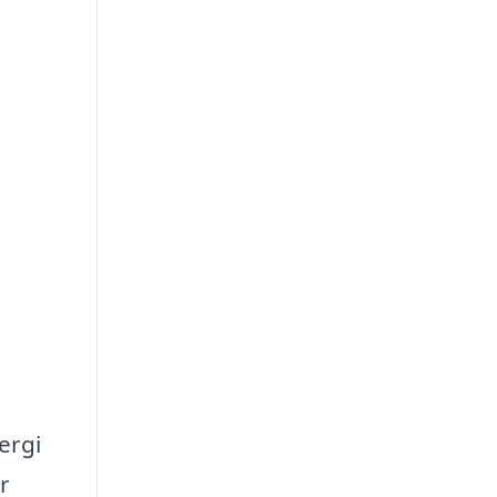
ergi
r