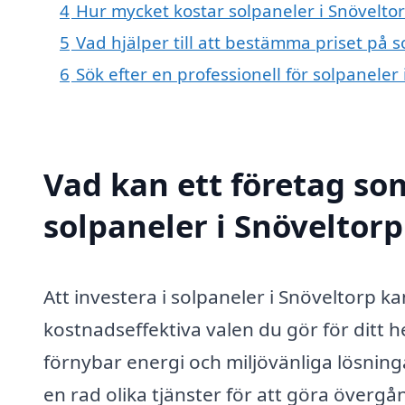
4
Hur mycket kostar solpaneler i Snövelto
5
Vad hjälper till att bestämma priset på s
6
Sök efter en professionell för solpaneler
Vad kan ett företag som
solpaneler i Snöveltorp
Att investera i solpaneler i Snöveltorp k
kostnadseffektiva valen du gör för ditt h
förnybar energi och miljövänliga lösning
en rad olika tjänster för att göra övergån