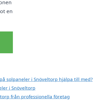
ionen
mot en
på solpaneler i Snöveltorp hjälpa till med?
eler i Snöveltorp
torp från professionella företag