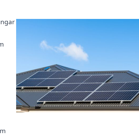
ningar
om
om