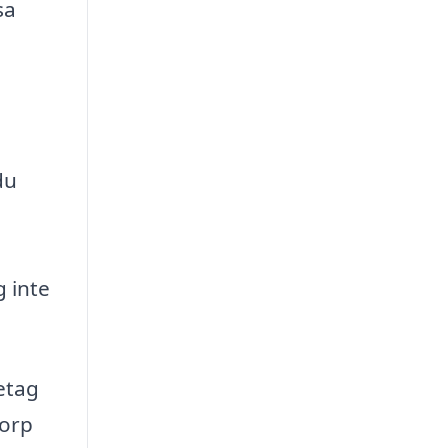
sa
du
 inte
retag
torp