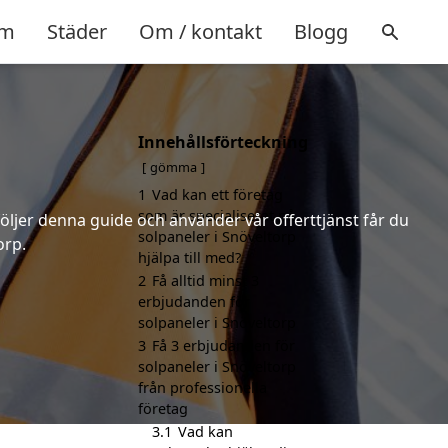
m
Städer
Om / kontakt
Blogg
Innehållsförteckning
gömma
1
Vad kan ett företag
som är specialiserat på
följer denna guide och använder vår offerttjänst får du
solpaneler i Snöveltorp
orp.
hjälpa till med?
2
Få alltid minst 3
erbjudanden för
solpaneler i Snöveltorp
3
Få 3 erbjudanden för
solpaneler i Snöveltorp
från professionella
företag
3.1
Vad kan