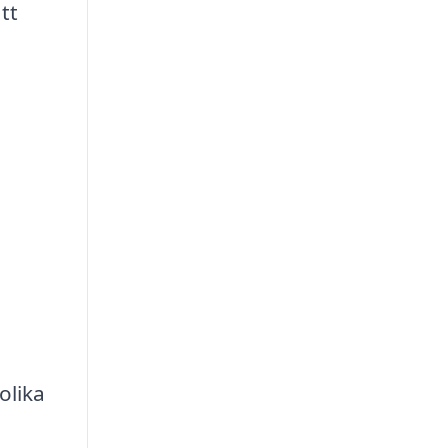
tt
olika