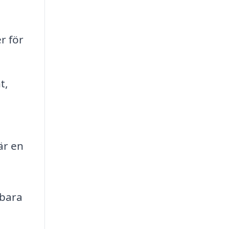
r för
t,
är en
 bara