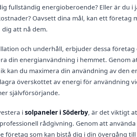
ig fullständig energioberoende? Eller är du i j
kostnader? Oavsett dina mål, kan ett företag
 dig att nå dem.
lation och underhåll, erbjuder dessa företag 
era din energianvändning i hemmet. Genom a
ik kan du maximera din användning av den e
lagra överskottet av energi för användning vi
 mer självförsörjande.
vestera i
solpaneler i Söderby
, är det viktigt a
få professionell rådgivning. Genom att använda
e företag som kan bistå dig i din övergång till