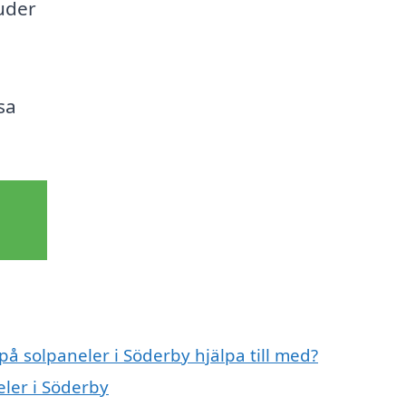
uder
sa
på solpaneler i Söderby hjälpa till med?
eler i Söderby