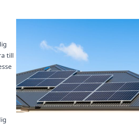
dig
 till
esse
dig