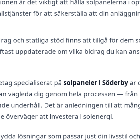
tionen är det viktigt att hålla solpanelerna i op
lstjänster för att säkerställa att din anläggni
ag och statliga stöd finns att tillgå för dem 
 oftast uppdaterade om vilka bidrag du kan an
etag specialiserat på
solpaneler i Söderby
är 
 kan vägleda dig genom hela processen — från 
öpande underhåll. Det är anledningen till att mån
de överväger att investera i solenergi.
da lösningar som passar just din livsstil oc