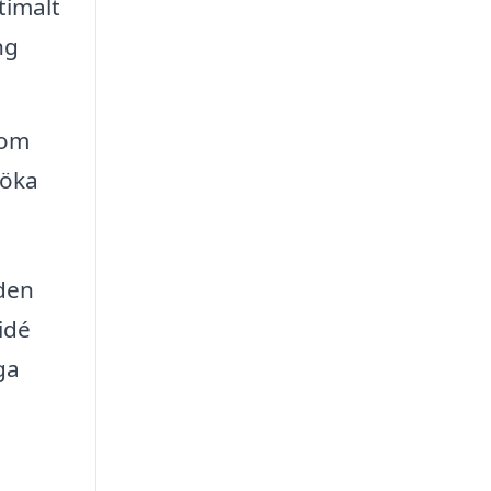
timalt
ng
som
söka
den
idé
ga
h