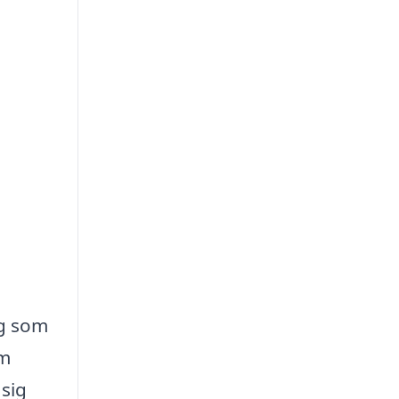
ag som
om
 sig