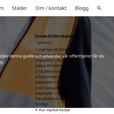
m
Städer
Om / kontakt
Blogg
Innehållsförteckning
gömma
1
Vad kan ett företag
som är specialiserat på
följer denna guide och använder vår offerttjänst får du
solpaneler i Söderby
by.
hjälpa till med?
2
Få alltid minst 3
erbjudanden för
solpaneler i Söderby
3
Få 3 erbjudanden för
solpaneler i Söderby
från professionella
företag
4
Hur mycket kostar