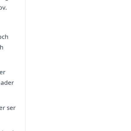
ov.
och
ch
er
nader
er ser