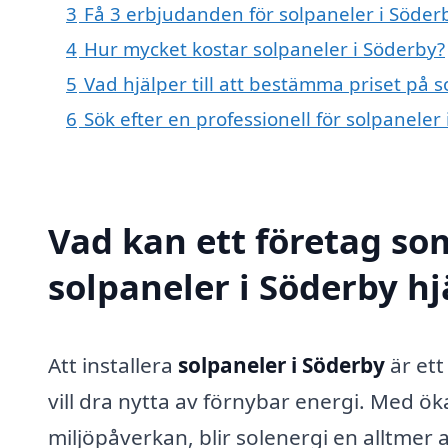
3
Få 3 erbjudanden för solpaneler i Söderb
4
Hur mycket kostar solpaneler i Söderby?
5
Vad hjälper till att bestämma priset på 
6
Sök efter en professionell för solpanele
Vad kan ett företag som
solpaneler i Söderby hj
Att installera
solpaneler i Söderby
är ett
vill dra nytta av förnybar energi. Med 
miljöpåverkan, blir solenergi en alltmer a