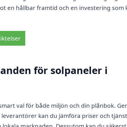
mot en hållbar framtid och en investering som
iktelser
danden för solpaneler i
t smart val för både miljön och din plånbok. G
a leverantörer kan du jämföra priser och tjänst
den lokala marknaden. Dessutom kan du säkerst