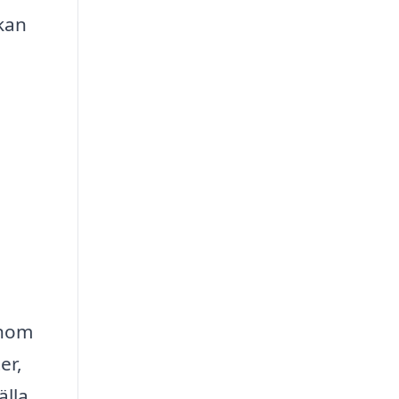
 kan
enom
er,
älla