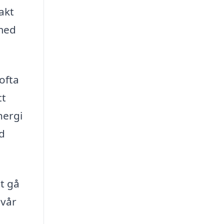
akt
 med
ofta
tt
nergi
d
tt gå
 vår