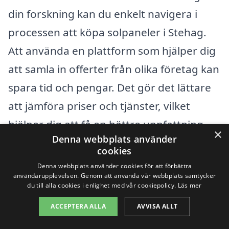
din forskning kan du enkelt navigera i
processen att köpa solpaneler i Stehag.
Att använda en plattform som hjälper dig
att samla in offerter från olika företag kan
spara tid och pengar. Det gör det lättare
att jämföra priser och tjänster, vilket
hjälper dig att få en bättre uppfattning
×
Denna webbplats använder
om vad en installation av solpaneler kan
cookies
kosta i ditt område.
Denna webbplats använder cookies för att förbättra
användarupplevelsen. Genom att använda vår webbplats samtycker
du till alla cookies i enlighet med vår cookiepolicy.
Läs mer
Få 3 erbjudanden, gratis och utan
ACCEPTERA ALLA
AVVISA ALLT
förpliktelser