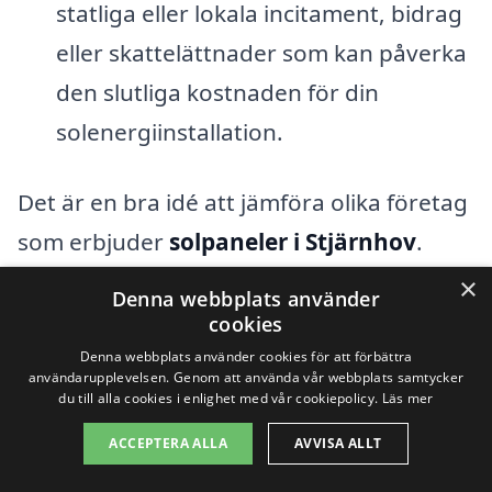
statliga eller lokala incitament, bidrag
eller skattelättnader som kan påverka
den slutliga kostnaden för din
solenergiinstallation.
Det är en bra idé att jämföra olika företag
som erbjuder
solpaneler i Stjärnhov
.
Genom att använda plattformar som
×
Denna webbplats använder
solpaneler-kostnad.se kan du enkelt få
cookies
flera gratis och oförpliktande
Denna webbplats använder cookies för att förbättra
användarupplevelsen. Genom att använda vår webbplats samtycker
offertförslag från certifierade
du till alla cookies i enlighet med vår cookiepolicy.
Läs mer
installatörer i ditt område. Detta ger dig
ACCEPTERA ALLA
AVVISA ALLT
möjlighet att göra en mer informerad