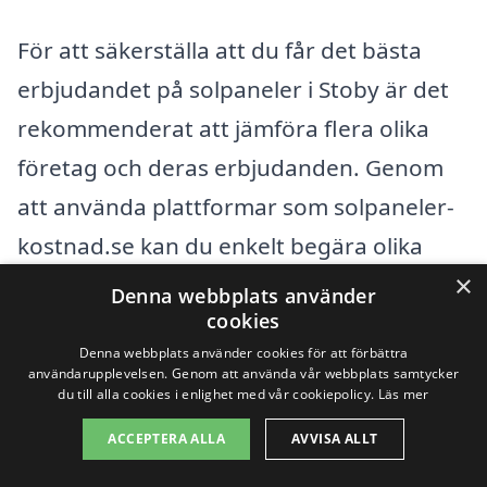
För att säkerställa att du får det bästa
erbjudandet på solpaneler i Stoby är det
rekommenderat att jämföra flera olika
företag och deras erbjudanden. Genom
att använda plattformar som solpaneler-
kostnad.se kan du enkelt begära olika
×
offerter och få en uppfattning om vad
Denna webbplats använder
cookies
som är en rättvis prisnivå för ditt specifika
Denna webbplats använder cookies för att förbättra
projekt. På så sätt kan du känna dig trygg
användarupplevelsen. Genom att använda vår webbplats samtycker
du till alla cookies i enlighet med vår cookiepolicy.
Läs mer
i ditt val och veta att du får en lösning
som passar både din ekonomi och dina
ACCEPTERA ALLA
AVVISA ALLT
energibehov.