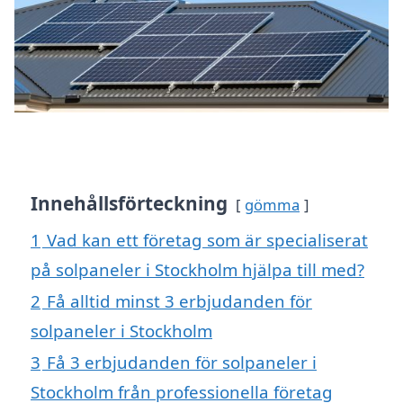
Innehållsförteckning
gömma
1
Vad kan ett företag som är specialiserat
på solpaneler i Stockholm hjälpa till med?
2
Få alltid minst 3 erbjudanden för
solpaneler i Stockholm
3
Få 3 erbjudanden för solpaneler i
Stockholm från professionella företag