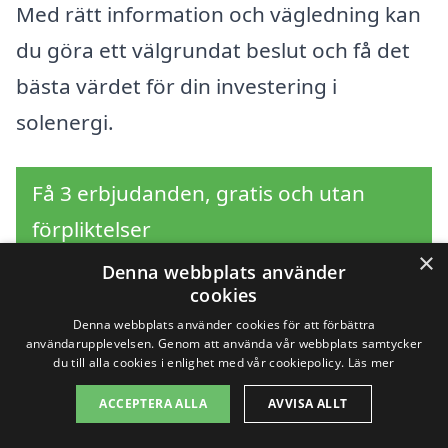
Med rätt information och vägledning kan
du göra ett välgrundat beslut och få det
bästa värdet för din investering i
solenergi.
Få 3 erbjudanden, gratis och utan
förpliktelser
×
Denna webbplats använder
cookies
Denna webbplats använder cookies för att förbättra
Sök efter en
användarupplevelsen. Genom att använda vår webbplats samtycker
du till alla cookies i enlighet med vår cookiepolicy.
Läs mer
professionell för
ACCEPTERA ALLA
AVVISA ALLT
solpaneler i andra