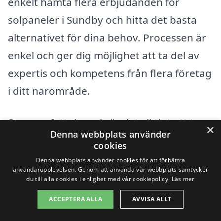
enkelt hämta flera erbjudanden för
solpaneler i Sundby och hitta det bästa
alternativet för dina behov. Processen är
enkel och ger dig möjlighet att ta del av
expertis och kompetens från flera företag
i ditt närområde.
Sammanfattningsvis är det viktigt att ta
×
Denna webbplats använder
hänsyn till flera faktorer när du beräknar
cookies
kostnaden för solpaneler i Sundby.
Denna webbplats använder cookies för att förbättra
användarupplevelsen. Genom att använda vår webbplats samtycker
Genom att göra din research och jämföra
du till alla cookies i enlighet med vår cookiepolicy.
Läs mer
erbjudanden kan du säkerställa att du
ACCEPTERA ALLA
AVVISA ALLT
hittar ett prisvärt och effektivt