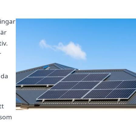
ningar
 är
iv.
r
dda
tt
 som