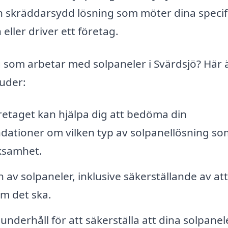
en skräddarsydd lösning som möter dina specif
ller driver ett företag.
g som arbetar med solpaneler i Svärdsjö? Här 
juder:
etaget kan hjälpa dig att bedöma din
ationer om vilken typ av solpanellösning so
rksamhet.
n av solpaneler, inklusive säkerställande av att 
om det ska.
nderhåll för att säkerställa att dina solpanel