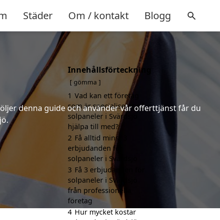
m
Städer
Om / kontakt
Blogg
Innehållsförteckning
gömma
1
Vad kan ett företag
som är specialiserat på
följer denna guide och använder vår offerttjänst får du
solpaneler i Svärdsjö
jö.
hjälpa till med?
2
Få alltid minst 3
erbjudanden för
solpaneler i Svärdsjö
3
Få 3 erbjudanden för
solpaneler i Svärdsjö
från professionella
företag
4
Hur mycket kostar