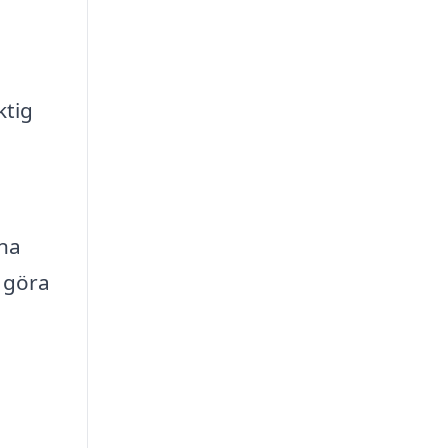
ktig
ina
t göra