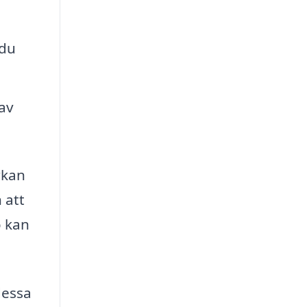
 du
av
rkan
 att
ö kan
dessa