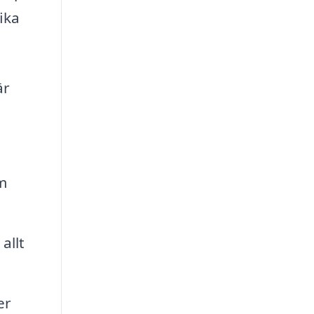
ika
är
m
allt
er