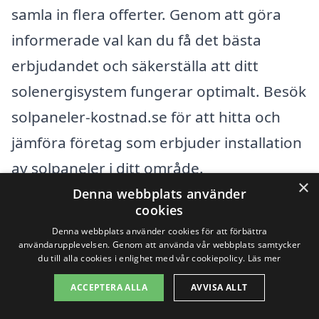
samla in flera offerter. Genom att göra
informerade val kan du få det bästa
erbjudandet och säkerställa att ditt
solenergisystem fungerar optimalt. Besök
solpaneler-kostnad.se för att hitta och
jämföra företag som erbjuder installation
av solpaneler i ditt område.
×
Denna webbplats använder
cookies
Få 3 erbjudanden, gratis och utan
Denna webbplats använder cookies för att förbättra
förpliktelser
användarupplevelsen. Genom att använda vår webbplats samtycker
du till alla cookies i enlighet med vår cookiepolicy.
Läs mer
ACCEPTERA ALLA
AVVISA ALLT