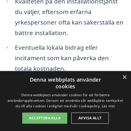
Kvaliteten på den installationstjänst
du väljer, eftersom erfarna
yrkespersoner ofta kan säkerställa en
bättre installation.
Eventuella lokala bidrag eller
incitament som kan påverka den
totala kostnaden.
×
Denna webbplats använder
cookies
Genom att undersöka olika alternativ och
Denna webbplats använder cookies för att förbättra
inhämtar flera offerter, kan du hitta
användarupplevelsen. Genom att använda vår webbplats samtycker
du till alla cookies i enlighet med vår cookiepolicy.
Läs mer
konkurrenskraftiga priser på solpaneler i
Tjautjas. Detta ger dig möjlighet att
ACCEPTERA ALLA
AVVISA ALLT
jämföra tjänster och kvalitet, samt besluta