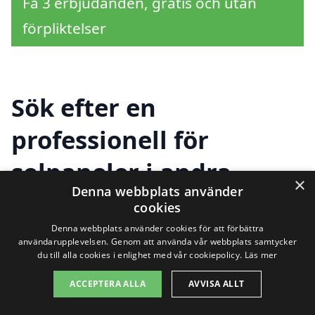
Få 3 erbjudanden, gratis och utan
förpliktelser
Sök efter en
professionell för
solpaneler i andra
×
Denna webbplats använder
städer nära Torsång
cookies
Denna webbplats använder cookies för att förbättra
användarupplevelsen. Genom att använda vår webbplats samtycker
du till alla cookies i enlighet med vår cookiepolicy.
Läs mer
Att installera solpaneler i Torsång är en
utmärkt investering för både din plånbok
ACCEPTERA ALLA
AVVISA ALLT
och miljön. Med solpaneler kan du minska