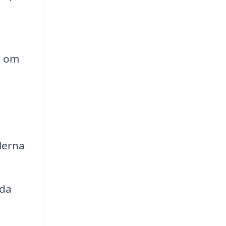
d om
a
elerna
uda