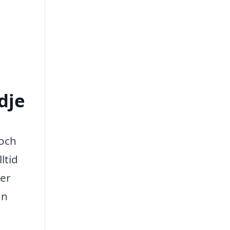
dje
 och
ltid
ver
an