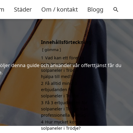
m
Städer
Om / kontakt
Blogg
Innehållsförteckning
gömma
1
Vad kan ett företag
som är specialiserat på
följer denna guide och använder vår offerttjänst får du
solpaneler i Trödje
e.
hjälpa till med?
2
Få alltid minst 3
erbjudanden för
solpaneler i Trödje
3
Få 3 erbjudanden för
solpaneler i Trödje från
professionella företag
4
Hur mycket kostar
solpaneler i Trödje?