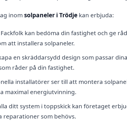
etag inom
solpaneler i Trödje
kan erbjuda:
Fackfolk kan bedöma din fastighet och ge rå
 att installera solpaneler.
kapa en skräddarsydd design som passar din
som råder på din fastighet.
nella installatörer ser till att montera solpan
älla maximal energiutvinning.
lla ditt system i toppskick kan företaget erbj
a reparationer som behövs.