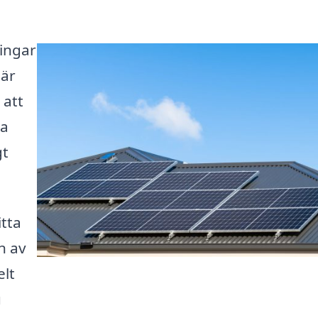
ningar
 är
 att
ja
gt
itta
n av
elt
u