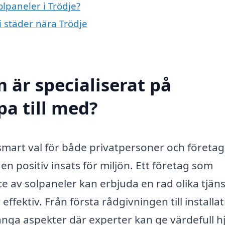
olpaneler i Trödje?
 i städer nära Trödje
 är specialiserat på
pa till med?
smart val för både privatpersoner och företa
en positiv insats för miljön. Ett företag som
ice av solpaneler kan erbjuda en rad olika tjän
fektiv. Från första rådgivningen till installa
ånga aspekter där experter kan ge värdefull hj