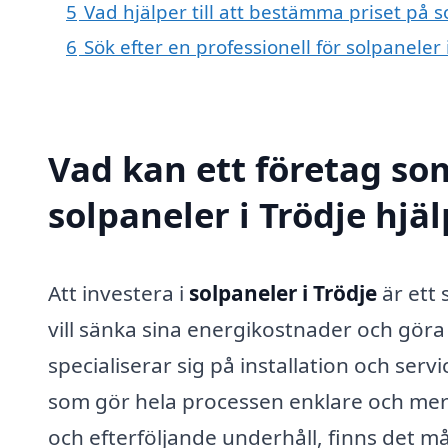
5
Vad hjälper till att bestämma priset på s
6
Sök efter en professionell för solpaneler
Vad kan ett företag som
solpaneler i Trödje hjäl
Att investera i
solpaneler i Trödje
är ett 
vill sänka sina energikostnader och göra 
specialiserar sig på installation och serv
som gör hela processen enklare och mer ef
och efterföljande underhåll, finns det m