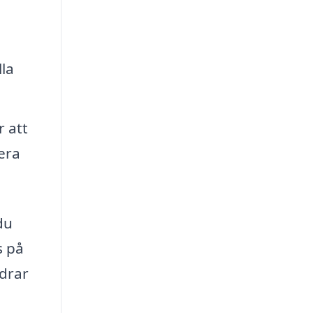
la
r att
iera
du
s på
idrar