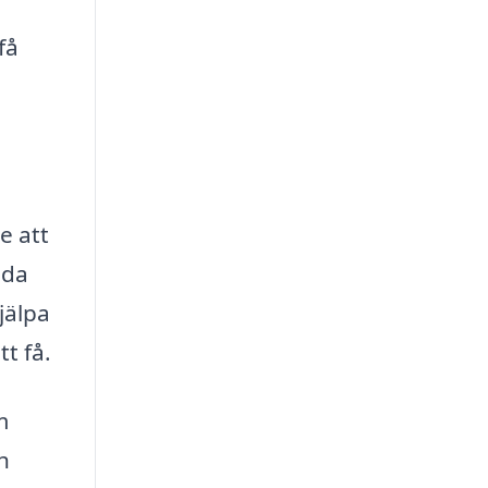
få
e att
ida
jälpa
tt få.
m
h