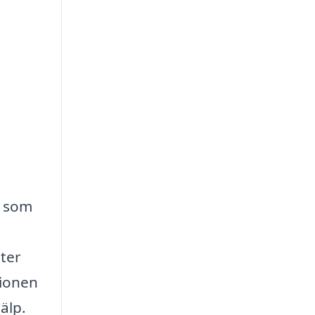
g som
ster
tionen
älp.