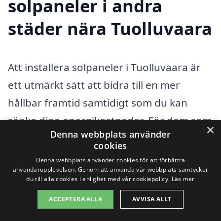
solpaneler i andra
städer nära Tuolluvaara
Att installera solpaneler i Tuolluvaara är
ett utmärkt sätt att bidra till en mer
hållbar framtid samtidigt som du kan
sänka dina energikostnader. För dem som
×
Denna webbplats använder
letar efter hjälp och expertis inom detta
cookies
område finns det flera alternativ i
Denna webbplats använder cookies för att förbättra
användarupplevelsen. Genom att använda vår webbplats samtycker
närliggande städer. Om du vill ha
du till alla cookies i enlighet med vår cookiepolicy.
Läs mer
professionell rådgivning och installation
ACCEPTERA ALLA
AVVISA ALLT
av solpaneler kan du vända dig till