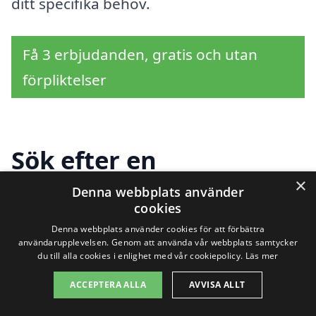
ditt specifika behov.
Få 3 erbjudanden, gratis och utan
förpliktelser
Sök efter en
×
professionell för
Denna webbplats använder
cookies
solpaneler i andra
Denna webbplats använder cookies för att förbättra
användarupplevelsen. Genom att använda vår webbplats samtycker
städer nära Tureholm
du till alla cookies i enlighet med vår cookiepolicy.
Läs mer
ACCEPTERA ALLA
AVVISA ALLT
Att installera solpaneler i Tureholm är en