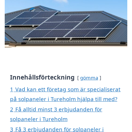
Innehållsförteckning
gömma
1
Vad kan ett företag som är specialiserat
på solpaneler i Tureholm hjälpa till med?
2
Få alltid minst 3 erbjudanden för
solpaneler i Tureholm
3
Få 3 erbjudanden för solpaneler i