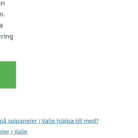
an
m.
na
ering
å solpaneler i Valje hjälpa till med?
ler i Valje