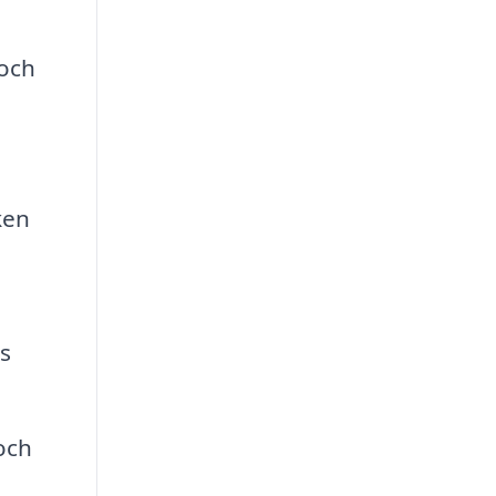
 och
ken
s
 och