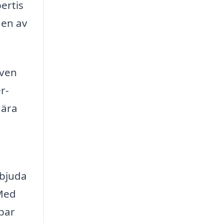
ertis
gen av
även
r-
gära
rbjuda
 Med
lbar