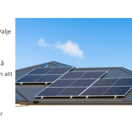
alje
på
n att
år