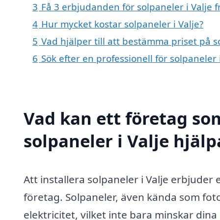
3
Få 3 erbjudanden för solpaneler i Valje f
4
Hur mycket kostar solpaneler i Valje?
5
Vad hjälper till att bestämma priset på so
6
Sök efter en professionell för solpaneler
Vad kan ett företag som
solpaneler i Valje hjälp
Att installera solpaneler i Valje erbjude
företag. Solpaneler, även kända som foto
elektricitet, vilket inte bara minskar din