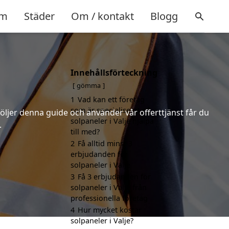
m
Städer
Om / kontakt
Blogg
Innehållsförteckning
gömma
1
Vad kan ett företag
som är specialiserat på
följer denna guide och använder vår offerttjänst får du
solpaneler i Valje hjälpa
.
till med?
2
Få alltid minst 3
erbjudanden för
solpaneler i Valje
3
Få 3 erbjudanden för
solpaneler i Valje från
professionella företag
4
Hur mycket kostar
solpaneler i Valje?