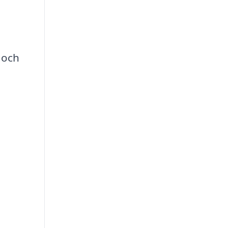
n
 och