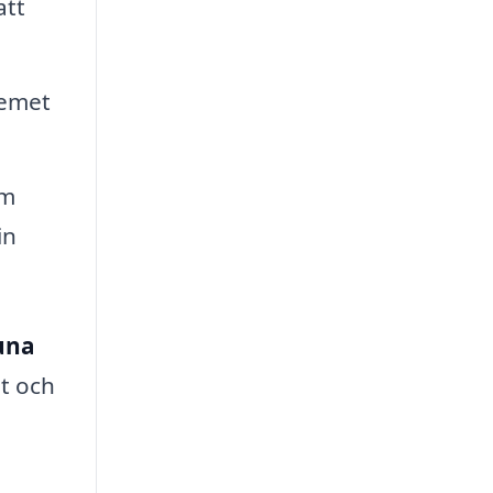
att
temet
om
in
tuna
et och