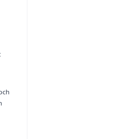
t
 och
h