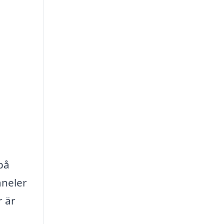
a
på
aneler
r är