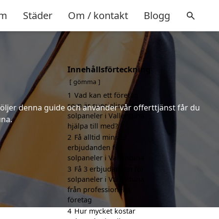
m
Städer
Om / kontakt
Blogg
Innehållsförteckning
gömma
1
Vad kan ett företag
som är specialiserat på
följer denna guide och använder vår offerttjänst får du
solpaneler i Vallentuna
una.
hjälpa till med?
2
Få alltid minst 3
erbjudanden för
solpaneler i Vallentuna
3
Få 3 erbjudanden för
solpaneler i Vallentuna
från professionella
företag
4
Hur mycket kostar