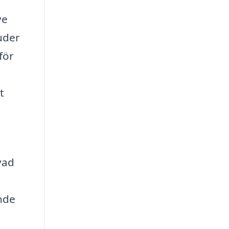
ve
uder
för
t
vad
ande