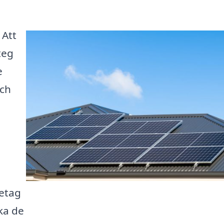
 Att
teg
e
och
retag
ka de