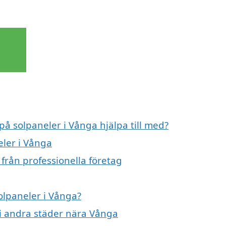
på solpaneler i Vånga hjälpa till med?
eler i Vånga
från professionella företag
solpaneler i Vånga?
r i andra städer nära Vånga