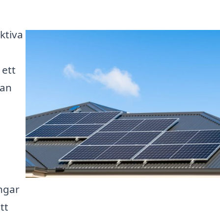
ktiva
 ett
tan
ingar
tt