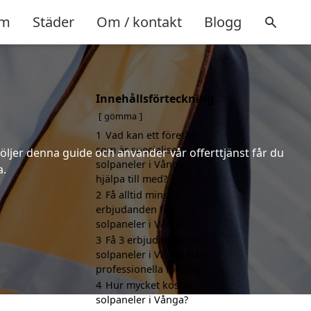
m
Städer
Om / kontakt
Blogg
Innehållsförteckning
gömma
1
Vad kan ett företag
som är specialiserat på
följer denna guide och använder vår offerttjänst får du
solpaneler i Vånga
a.
hjälpa till med?
2
Få alltid minst 3
erbjudanden för
solpaneler i Vånga
3
Få 3 erbjudanden för
solpaneler i Vånga från
professionella företag
4
Hur mycket kostar
solpaneler i Vånga?