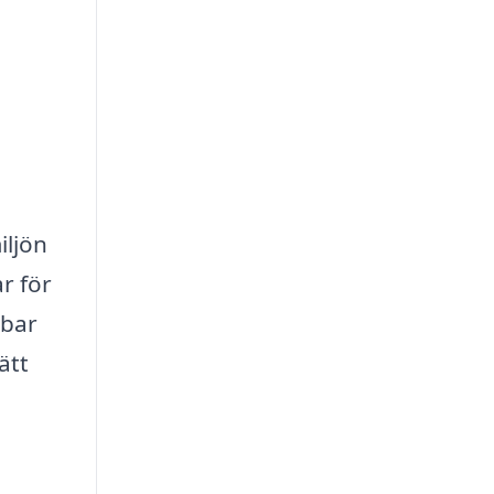
iljön
r för
ybar
ätt