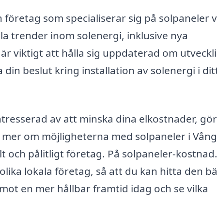
öretag som specialiserar sig på solpaneler 
lla trender inom solenergi, inklusive nya
är viktigt att hålla sig uppdaterad om utveck
in beslut kring installation av solenergi i di
tresserad av att minska dina elkostnader, gö
veta mer om möjligheterna med solpaneler i Vång
lt och pålitligt företag. På solpaneler-kostnad
lika lokala företag, så att du kan hitta den b
 mot en mer hållbar framtid idag och se vilka