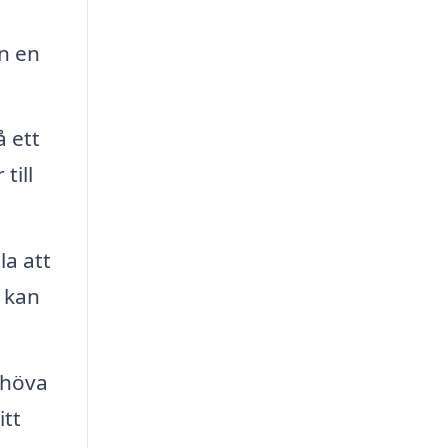
n en
å ett
till
a att
a kan
ehöva
itt