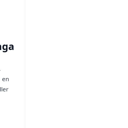
nga
.
g en
ller