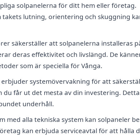
liga solpanelerna för ditt hem eller företag.
m takets lutning, orientering och skuggning ka
rer säkerställer att solpanelerna installeras p
rar deras effektivitet och livslängd. De känner 
etoder som är speciella för Vånga.
rbjuder systemövervakning för att säkerställ
h du får ut det mesta av din investering. Dett
lbundet underhåll.
m med alla tekniska system kan solpaneler b
öretag kan erbjuda serviceavtal för att hålla d