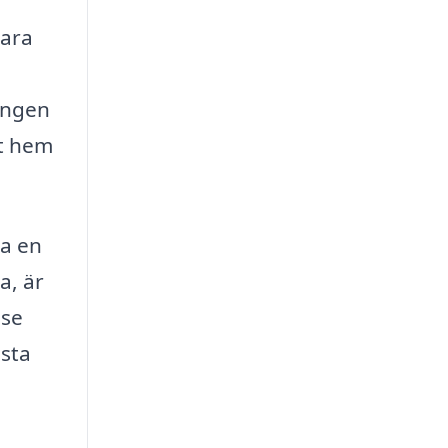
vara
lingen
tt hem
ra en
a, är
.se
ästa