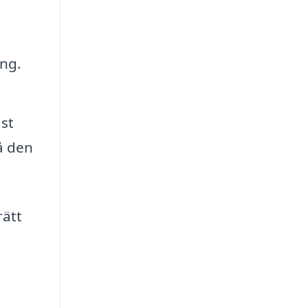
ing.
st
å den
rätt