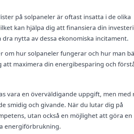
ister på solpaneler är oftast insatta i de olika
ket kan hjälpa dig att finansiera din invester
 dra nytta av dessa ekonomiska incitament.
r om hur solpaneler fungerar och hur man bä
g att maximera din energibesparing och först
ckas vara en överväldigande uppgift, men med 
åde smidig och givande. När du lutar dig på
kompetens, utan också en möjlighet att göra en
ida energiförbrukning.