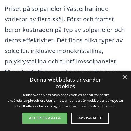
Priset på solpaneler i Västerhaninge
varierar av flera skäl. Först och främst
beror kostnaden på typ av solpaneler och
deras effektivitet. Det finns olika typer av
solceller, inklusive monokristallina,
polykrystallina och tuntfilmssolpaneler.
Monokristallina paneler, som ofta är mer
×
Denna webbplats använder
effektiva och tar mindre plats, tenderar
cookies
att vara dyrare än de polykrystallina
Denna webbplats använder cookies för att förbättra
användarupplevelsen. Genom att använda vår webbplats samtycker
alternativen. Det är viktigt att förstå vilka
du till alla cookies i enlighet med vår cookiepolicy.
Läs mer
specifika behov du har för ditt hem eller
ACCEPTERA ALLA
AVVISA ALLT
ditt företag innan du gör ett val.