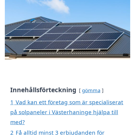
Innehållsförteckning
gömma
1
Vad kan ett företag som är specialiserat
på solpaneler i Västerhaninge hjälpa till
med?
2
Få alltid minst 3 erbjudanden för