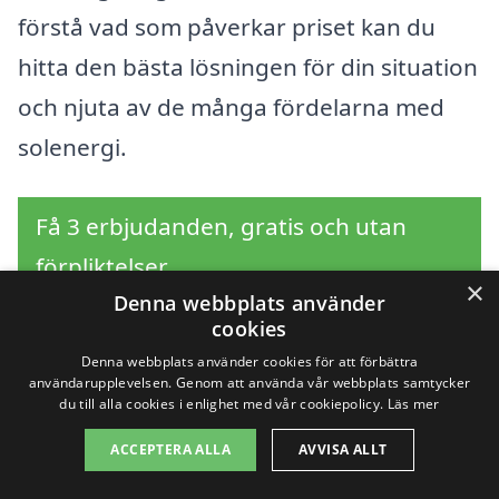
förstå vad som påverkar priset kan du
hitta den bästa lösningen för din situation
och njuta av de många fördelarna med
solenergi.
Få 3 erbjudanden, gratis och utan
förpliktelser
×
Denna webbplats använder
cookies
Denna webbplats använder cookies för att förbättra
Sök efter en
användarupplevelsen. Genom att använda vår webbplats samtycker
du till alla cookies i enlighet med vår cookiepolicy.
Läs mer
professionell för
ACCEPTERA ALLA
AVVISA ALLT
solpaneler i andra