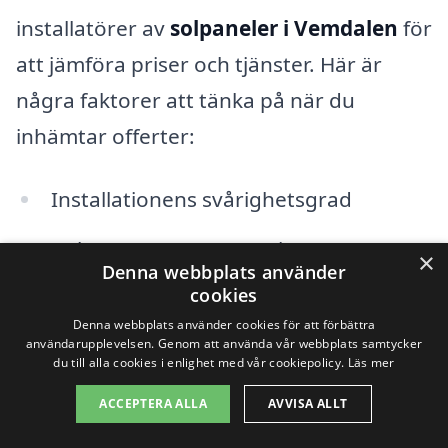
installatörer av
solpaneler i Vemdalen
för
att jämföra priser och tjänster. Här är
några faktorer att tänka på när du
inhämtar offerter:
Installationens svårighetsgrad
Behov av extra utrustning som
×
Denna webbplats använder
växelriktare och kablar
cookies
Denna webbplats använder cookies för att förbättra
Eventuella stöd- eller bidragsprogram
användarupplevelsen. Genom att använda vår webbplats samtycker
du till alla cookies i enlighet med vår cookiepolicy.
Läs mer
som kan påverka den totala
kostnaden
ACCEPTERA ALLA
AVVISA ALLT