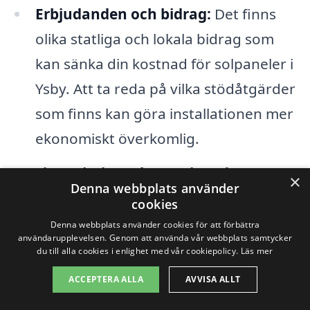
Erbjudanden och bidrag:
Det finns
olika statliga och lokala bidrag som
kan sänka din kostnad för solpaneler i
Ysby. Att ta reda på vilka stödåtgärder
som finns kan göra installationen mer
ekonomiskt överkomlig.
Finansieringsalternativ:
Många
×
Denna webbplats använder
företag erbjuder olika
cookies
finansieringsalternativ som kan
Denna webbplats använder cookies för att förbättra
användarupplevelsen. Genom att använda vår webbplats samtycker
påverka den månatliga kostnaden och
du till alla cookies i enlighet med vår cookiepolicy.
Läs mer
det totala priset på solpanelerna.
ACCEPTERA ALLA
AVVISA ALLT