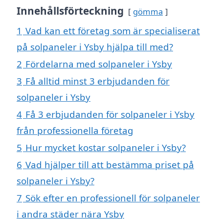
Innehållsförteckning
gömma
1
Vad kan ett företag som är specialiserat
på solpaneler i Ysby hjälpa till med?
2
Fördelarna med solpaneler i Ysby
3
Få alltid minst 3 erbjudanden för
solpaneler i Ysby
4
Få 3 erbjudanden för solpaneler i Ysby
från professionella företag
5
Hur mycket kostar solpaneler i Ysby?
6
Vad hjälper till att bestämma priset på
solpaneler i Ysby?
7
Sök efter en professionell för solpaneler
i andra städer nära Ysby