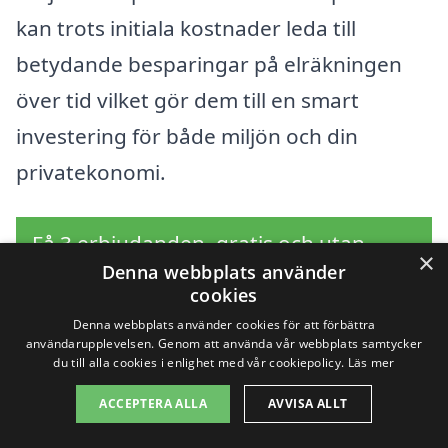
kan trots initiala kostnader leda till
betydande besparingar på elräkningen
över tid vilket gör dem till en smart
investering för både miljön och din
privatekonomi.
Få 3 erbjudanden, gratis och utan
×
Denna webbplats använder
förpliktelser
cookies
Denna webbplats använder cookies för att förbättra
användarupplevelsen. Genom att använda vår webbplats samtycker
du till alla cookies i enlighet med vår cookiepolicy.
Läs mer
Sök efter en
ACCEPTERA ALLA
AVVISA ALLT
professionell för