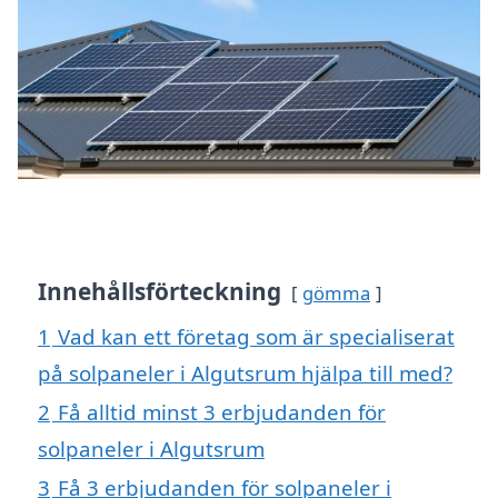
Innehållsförteckning
gömma
1
Vad kan ett företag som är specialiserat
på solpaneler i Algutsrum hjälpa till med?
2
Få alltid minst 3 erbjudanden för
solpaneler i Algutsrum
3
Få 3 erbjudanden för solpaneler i