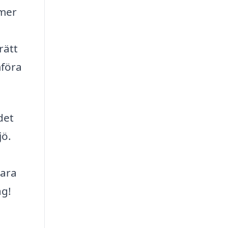
 mer
rätt
mföra
det
jö.
vara
ag!