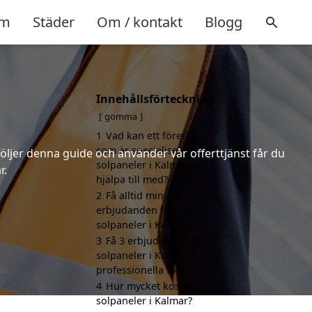
m
Städer
Om / kontakt
Blogg
Innehållsförteckning
gömma
1
Vad kan ett företag
som är specialiserat på
följer denna guide och använder vår offerttjänst får du
solpaneler i Kalmar
r.
hjälpa till med?
2
Få alltid minst 3
erbjudanden för
solpaneler i Kalmar
3
Få 3 erbjudanden för
solpaneler i Kalmar från
professionella företag
4
Hur mycket kostar
solpaneler i Kalmar?