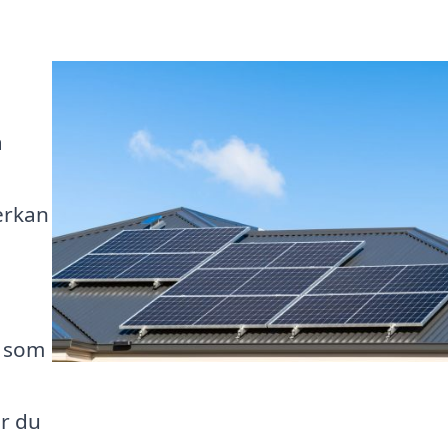
a
erkan
g som
r du