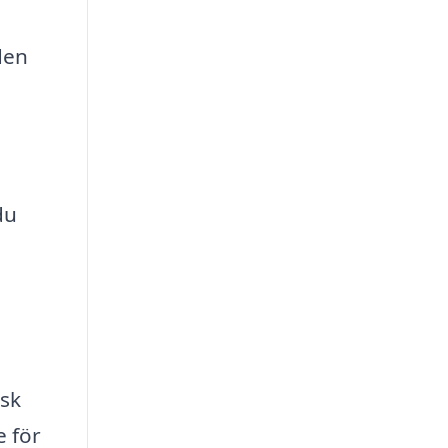
den
du
isk
e för