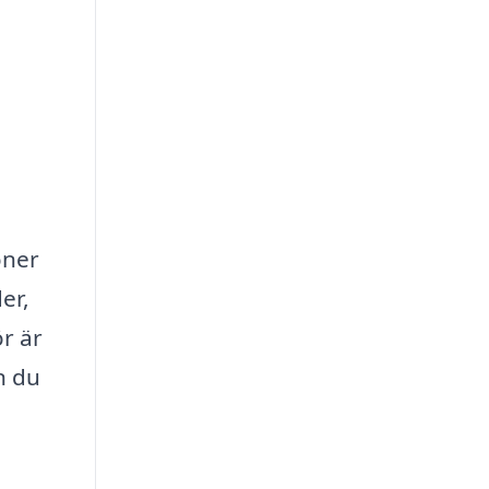
oner
er,
r är
n du