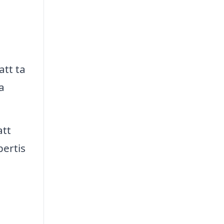
att ta
a
att
pertis