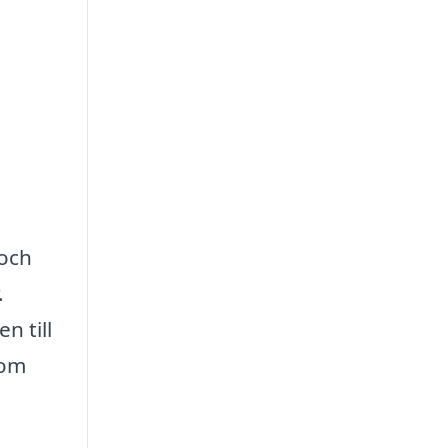
och
.
n till
som