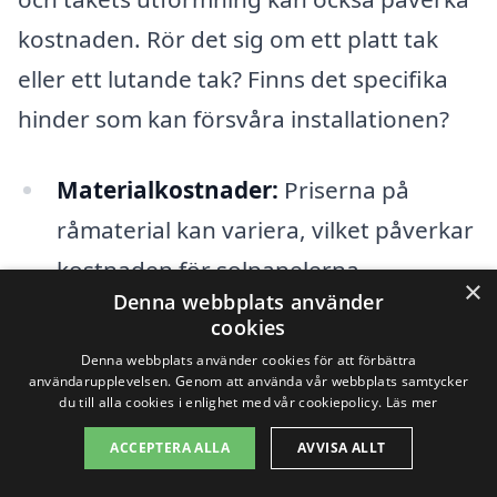
kostnaden. Rör det sig om ett platt tak
eller ett lutande tak? Finns det specifika
hinder som kan försvåra installationen?
Materialkostnader:
Priserna på
råmaterial kan variera, vilket påverkar
kostnaden för solpanelerna.
×
Denna webbplats använder
Skatter och bidrag:
Det finns olika
cookies
statliga stöd och incitament för
Denna webbplats använder cookies för att förbättra
användarupplevelsen. Genom att använda vår webbplats samtycker
installation av solpaneler som kan
du till alla cookies i enlighet med vår cookiepolicy.
Läs mer
bidra till att sänka den totala
ACCEPTERA ALLA
AVVISA ALLT
kostnaden.