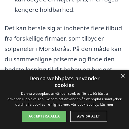
længere holdbarhed.
Det kan betale sig at indhente flere tilbud
fra forskellige firmaer, som tilbyder
solpaneler i Mönsterås. På den måde kan
du sammenligne priserne og finde den
bedste løsning til dit behov og budget.
×
Denna webbplats använder
Hos solpaneler-kostnad.se gør vi det
cookies
nemt for dig at få kontakt til kvalificerede
Denna webbplats använder cookies för att förbättra
fagfolk, så du kan finde det rigtige firma
användarupplevelsen. Genom att använda vår webbplats samtycker
du till alla cookies i enlighet med vår cookiepolicy.
Läs mer
til din solenergiløsning.
ACCEPTERA ALLA
AVVISA ALLT