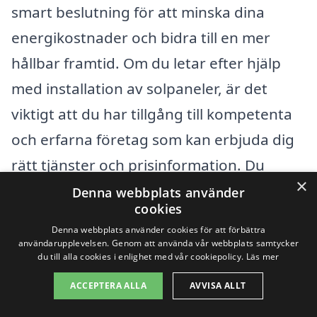
smart beslutning för att minska dina
energikostnader och bidra till en mer
hållbar framtid. Om du letar efter hjälp
med installation av solpaneler, är det
viktigt att du har tillgång till kompetenta
och erfarna företag som kan erbjuda dig
rätt tjänster och prisinformation. Du
×
behöver inte begränsa din sökning till just
Denna webbplats använder
cookies
Åstorp; det finns många omkringliggande
Denna webbplats använder cookies för att förbättra
städer som också kan erbjuda
användarupplevelsen. Genom att använda vår webbplats samtycker
du till alla cookies i enlighet med vår cookiepolicy.
Läs mer
professionella tjänster.
ACCEPTERA ALLA
AVVISA ALLT
Här är några av de städer närliggande till