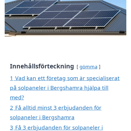
Innehållsförteckning
gömma
1
Vad kan ett företag som är specialiserat
på solpaneler i Bergshamra hjälpa till
med?
2
Få alltid minst 3 erbjudanden för
solpaneler i Bergshamra
3
Få 3 erbjudanden för solpaneler i