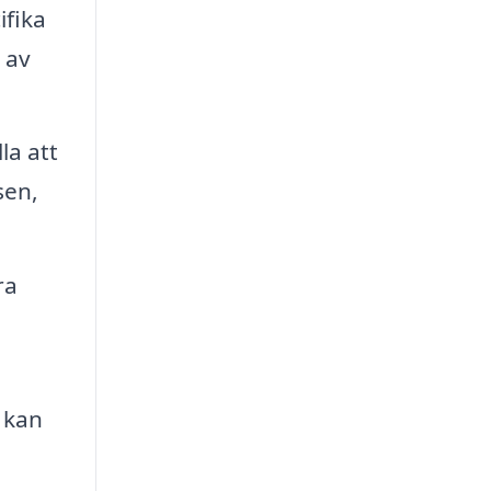
ifika
 av
la att
sen,
ra
 kan