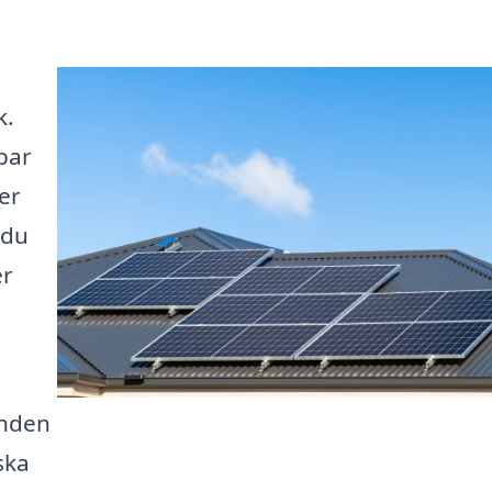
k.
lbar
er
 du
er
.
anden
ska