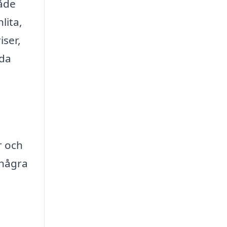
både
lita,
iser,
nda
r och
 några