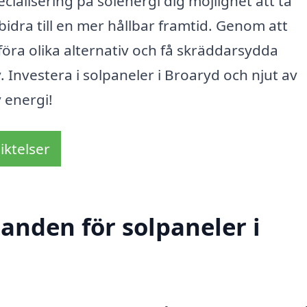
alisering på solenergi dig möjlighet att ta
bidra till en mer hållbar framtid. Genom att
öra olika alternativ och få skräddarsydda
Investera i solpaneler i Broaryd och njut av
 energi!
iktelser
danden för solpaneler i