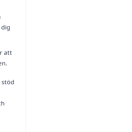
a
 dig
r att
en.
 stöd
ch