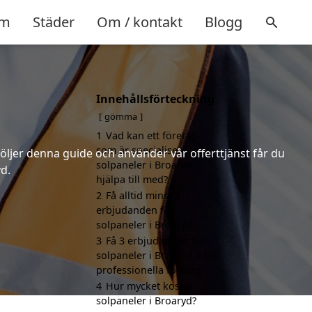
m
Städer
Om / kontakt
Blogg
Innehållsförteckning
gömma
1
Vad kan ett företag
som är specialiserat på
följer denna guide och använder vår offerttjänst får du
solpaneler i Broaryd
yd.
hjälpa till med?
2
Få alltid minst 3
erbjudanden för
solpaneler i Broaryd
3
Få 3 erbjudanden för
solpaneler i Broaryd från
professionella företag
4
Hur mycket kostar
solpaneler i Broaryd?