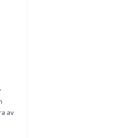
v
h
ra av