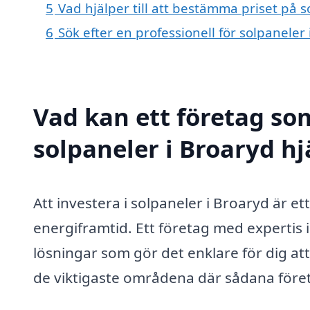
5
Vad hjälper till att bestämma priset på s
6
Sök efter en professionell för solpanele
Vad kan ett företag som
solpaneler i Broaryd hj
Att investera i solpaneler i Broaryd är e
energiframtid. Ett företag med expertis 
lösningar som gör det enklare för dig att
de viktigaste områdena där sådana föret