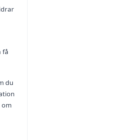
idrar
 få
om du
ation
n om