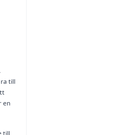
.
a till
tt
r en
till