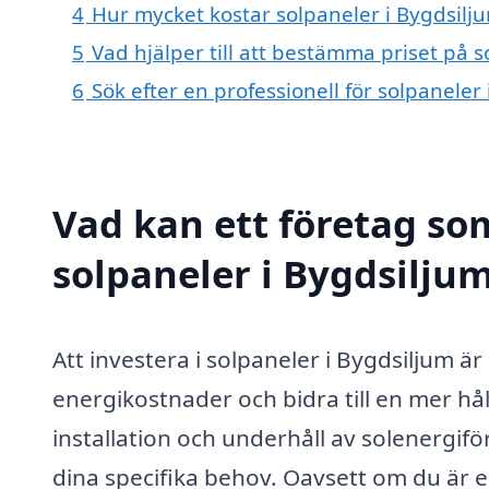
4
Hur mycket kostar solpaneler i Bygdsilj
5
Vad hjälper till att bestämma priset på s
6
Sök efter en professionell för solpanele
Vad kan ett företag som
solpaneler i Bygdsiljum
Att investera i solpaneler i Bygdsiljum är
energikostnader och bidra till en mer hå
installation och underhåll av solenergifö
dina specifika behov. Oavsett om du är en