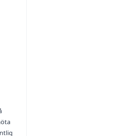
å
möta
ntlig