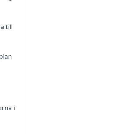
 till
plan
rna i