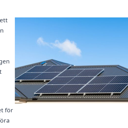
ett
en
ngen
t
t för
föra