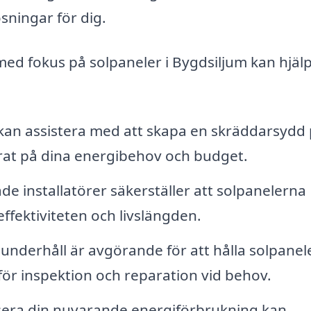
ösningar för dig.
ed fokus på solpaneler i Bygdsiljum kan hjälpa
kan assistera med att skapa en skräddarsydd 
serat på dina energibehov och budget.
ade installatörer säkerställer att solpanelerna
effektiviteten och livslängden.
nderhåll är avgörande för att hålla solpanele
för inspektion och reparation vid behov.
era din nuvarande energiförbrukning kan