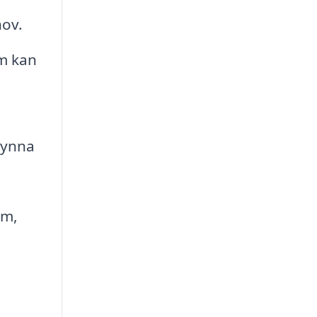
ov.
om kan
gynna
um,