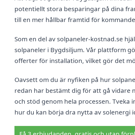
potentiellt stora besparingar på dina f
till en mer hållbar framtid för kommande
Som en del av solpaneler-kostnad.se hjälpe
solpaneler i Bygdsiljum. Vår plattform gö
offerter för installation, vilket gör det mö
Oavsett om du är nyfiken på hur solpanel
redan har bestämt dig för att gå vidare me
och stöd genom hela processen. Tveka in
hur du kan börja dra nytta av solenergi i
Få 3 erbjudanden, gratis och utan förpl