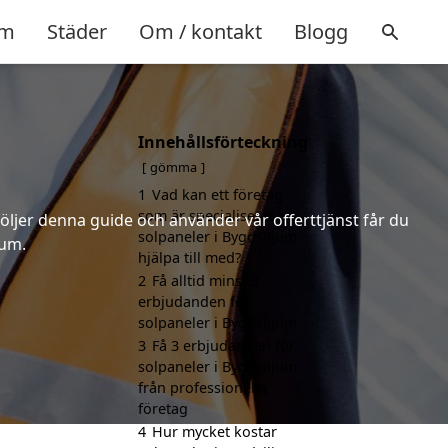
m
Städer
Om / kontakt
Blogg
Innehållsförteckning
gömma
1
Vad kan ett företag
som är specialiserat på
följer denna guide och använder vår offerttjänst får du
solpaneler i Bygdsiljum
jum.
hjälpa till med?
2
Få alltid minst 3
erbjudanden för
solpaneler i Bygdsiljum
3
Få 3 erbjudanden för
solpaneler i Bygdsiljum
från professionella
företag
4
Hur mycket kostar