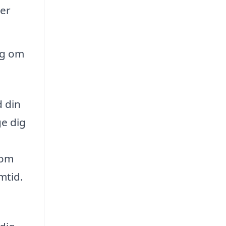
er
ng om
d din
ge dig
nom
mtid.