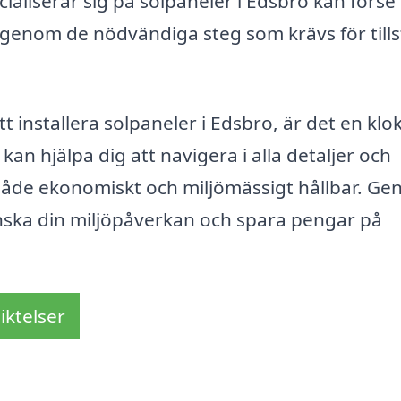
ialiserar sig på solpaneler i Edsbro kan förse
genom de nödvändiga steg som krävs för till
installera solpaneler i Edsbro, är det en klok
kan hjälpa dig att navigera i alla detaljer och
r både ekonomiskt och miljömässigt hållbar. G
inska din miljöpåverkan och spara pengar på
iktelser