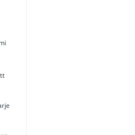
mi
n
tt
arje