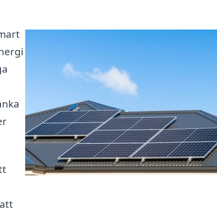
smart
nergi
ga
änka
er
tt
att