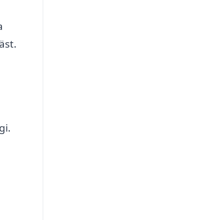
a
äst.
gi.