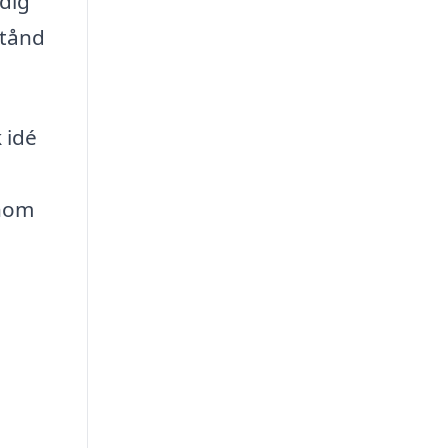
 dig
stånd
 idé
enom