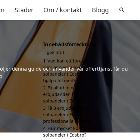
m
Städer
Om / kontakt
Blogg
Innehållsförteckning
gömma
1
Vad kan ett företag
som är specialiserat på
följer denna guide och använder vår offerttjänst får du
solpaneler i Edsbro
o.
hjälpa till med?
2
Få alltid minst 3
erbjudanden för
solpaneler i Edsbro
3
Få 3 erbjudanden för
solpaneler i Edsbro från
professionella företag
4
Hur mycket kostar
solpaneler i Edsbro?